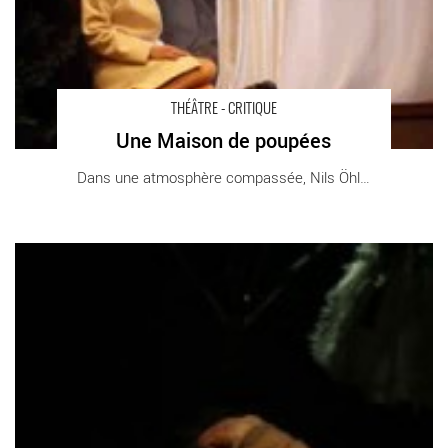
THÉÂTRE - CRITIQUE
Une Maison de poupées
Dans une atmosphère compassée, Nils Öhlund [...]
Charles Gonzalès devient… Camille Claudel - Critique sortie
Théâtre