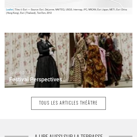
Leaflet
| Tiles © Esri — Source: Esri, DeLorme, NAVTEQ, USGS, Intermap, iPC, NRCAN, Esri Japan, METI, Esri China
(Hong Kong), Esri (Thailand), TomTom, 2012
précédent
Festival Perspectives
TOUS LES ARTICLES THÉÂTRE
suivant
Festival 1. 2. 3. théâtre !