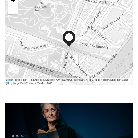
+
−
Leaflet
| Tiles © Esri — Source: Esri, DeLorme, NAVTEQ, USGS, Intermap, iPC, NRCAN, Esri Japan, METI, Esri China
(Hong Kong), Esri (Thailand), TomTom, 2012
précédent