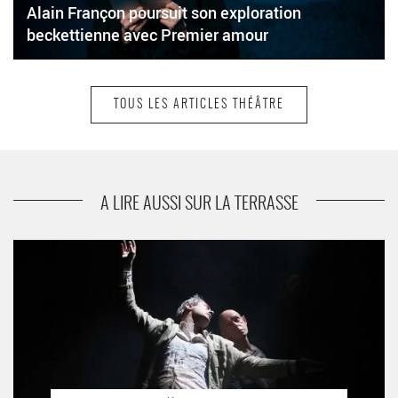
Alain Françon poursuit son exploration
beckettienne avec Premier amour
TOUS LES ARTICLES THÉÂTRE
suivant
Tiphaine Raffier crée Némésis d'après le roman
de Philip Roth, une fresque métaphysique sous
la menace d'une mort invisible
A LIRE AUSSI SUR LA TERRASSE
Dans la solitude des champs de coton : comme déplacée et
éclairée d’un jour nouveau dans la mise en scène de Kristian
Frédric - Critique sortie Théâtre En tournée