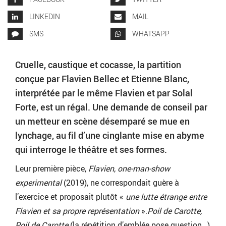
LINKEDIN
MAIL
SMS
WHATSAPP
Cruelle, caustique et cocasse, la partition
conçue par Flavien Bellec et Etienne Blanc,
interprétée par le même Flavien et par Solal
Forte, est un régal. Une demande de conseil par
un metteur en scène désemparé se mue en
lynchage, au fil d’une cinglante mise en abyme
qui interroge le théâtre et ses formes.
Leur première pièce,
Flavien, one-man-show
experimental
(2019), ne correspondait guère à
l’exercice et proposait plutôt «
une lutte étrange entre
Flavien et sa propre représentation
».
Poil de Carotte,
Poil de Carotte
(la répétition d’emblée pose question…)