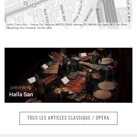
Leaflet
| Tiles © Esri — Source: Esri, DeLorme, NAVTEQ, USGS, Intermap, iPC, NRCAN, Esri Japan, METI, Esri China
(Hong Kong), Esri (Thailand), TomTom, 2012
précédent
Halla San
TOUS LES ARTICLES CLASSIQUE / OPÉRA