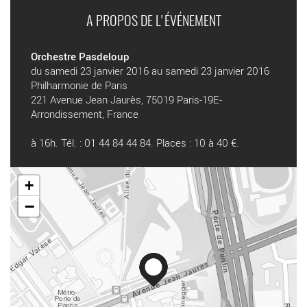
A PROPOS DE L'ÉVÉNEMENT
Orchestre Pasdeloup
du samedi 23 janvier 2016 au samedi 23 janvier 2016
Philharmonie de Paris
221 Avenue Jean Jaurès, 75019 Paris-19E-
Arrondissement, France
à 16h. Tél. : 01 44 84 44 84. Places : 10 à 40 €.
+
−