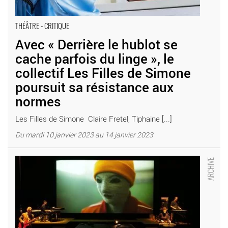
THÉÂTRE - CRITIQUE
Avec « Derrière le hublot se
cache parfois du linge », le
collectif Les Filles de Simone
poursuit sa résistance aux
normes
Les Filles de Simone Claire Fretel, Tiphaine [...]
Du mardi 10 janvier 2023 au 14 janvier 2023
Ne pas finir comme Roméo et Juliette, un conte contemporain
poignant et pénétrant de Samuel Hercule et Métilde Weyergans
- Critique sortie Théâtre Paris Le Monfort