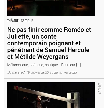
THÉÂTRE - CRITIQUE
Ne pas finir comme Roméo et
Juliette, un conte
contemporain poignant et
pénétrant de Samuel Hercule
et Métilde Weyergans
Mélancolique, poétique, politique… Pour leur [...]
Du mercredi 18 janvier 2023 au 28 janvier 2023
Olivier Meyrou et Stéphane Ricordel mettent en scène Les
Aventures d’Hektor - Critique sortie Théâtre Paris Le Monfort