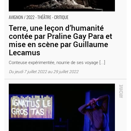
AVIGNON / 2022 - THÉÂTRE - CRITIQUE
Terre, une leçon d’humanité
contée par Praline Gay Para et
mise en scène par Guillaume
Lecamus
Conteuse expérimentée, nourrie de ses voyage [...]
Du jeudi 7 juillet 2022 au 29 juillet 2022
Grossus, 168kg, à la reconquête des corps torturés, de Sylvain
Stawski - Critique sortie Avignon / 2022 Avignon Avignon Off.
Présence Pasteur