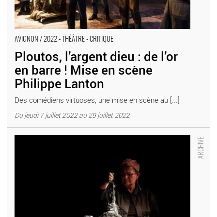
AVIGNON / 2022 - THÉÂTRE - CRITIQUE
Ploutos, l’argent dieu : de l’or
en barre ! Mise en scène
Philippe Lanton
Des comédiens virtuoses, une mise en scène au [...]
Du jeudi 7 juillet 2022 au 29 juillet 2022
Terre, une leçon d’humanité contée par Praline Gay Para et mise
en scène par Guillaume Lecamus - Critique sortie Avignon /
2022 Avignon Avignon Off. Présence Pasteur