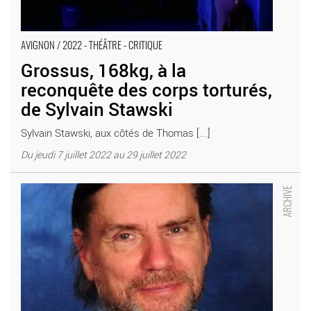
AVIGNON / 2022 - THÉÂTRE - CRITIQUE
Grossus, 168kg, à la
reconquête des corps torturés,
de Sylvain Stawski
Sylvain Stawski, aux côtés de Thomas [...]
Du jeudi 7 juillet 2022 au 29 juillet 2022
Philippe Lanton met en scène Ploutos, l’argent dieu adapté
d’après Aristophane par Olivier Cruveiller : un spectacle pour
faire penser - Critique sortie Avignon / 2022 Avignon Avignon
Off. Présence Pasteur