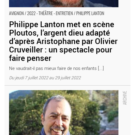
AVIGNON / 2022 - THÉÂTRE - ENTRETIEN / PHILIPPE LANTON
Philippe Lanton met en scène
Ploutos, l’argent dieu adapté
d’après Aristophane par Olivier
Cruveiller : un spectacle pour
faire penser
Ne vaudrait-il pas mieux faire de nos enfants [...]
Du jeudi 7 juillet 2022 au 29 juillet 2022
Abdel Bouchama porte à la scène 35 kilos d’espoir d’Anna
Gavalda - Critique sortie Avignon / 2022 Avignon Avignon Off.
Présence Pasteur