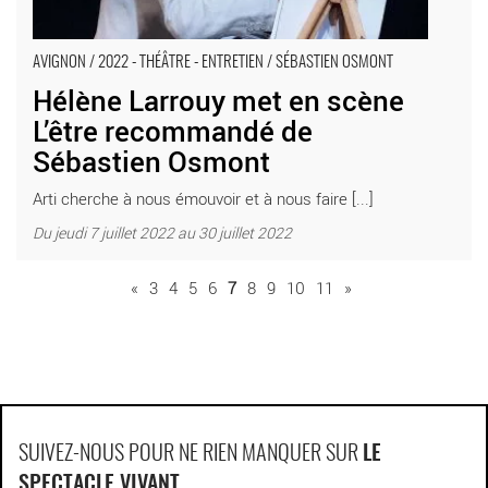
AVIGNON / 2022 - THÉÂTRE - ENTRETIEN / SÉBASTIEN OSMONT
Hélène Larrouy met en scène
L’être recommandé de
Sébastien Osmont
Arti cherche à nous émouvoir et à nous faire [...]
Du jeudi 7 juillet 2022 au 30 juillet 2022
«
3
4
5
6
7
8
9
10
11
»
SUIVEZ-NOUS POUR NE RIEN MANQUER SUR
LE
SPECTACLE VIVANT