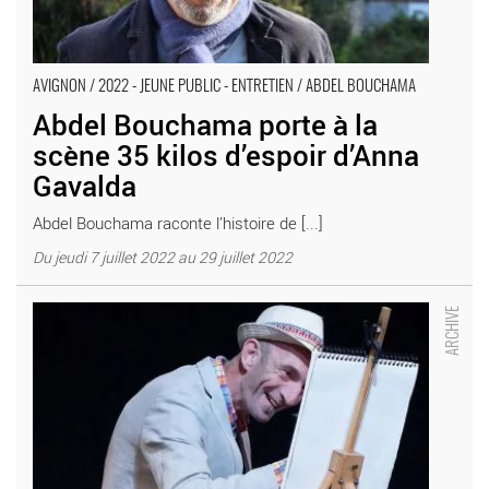
AVIGNON / 2022 - JEUNE PUBLIC - ENTRETIEN / ABDEL BOUCHAMA
Abdel Bouchama porte à la
scène 35 kilos d’espoir d’Anna
Gavalda
Abdel Bouchama raconte l’histoire de [...]
Du jeudi 7 juillet 2022 au 29 juillet 2022
Hélène Larrouy met en scène L’être recommandé de Sébastien
Osmont - Critique sortie Avignon / 2022 Avignon Avignon Off.
Présence Pasteur