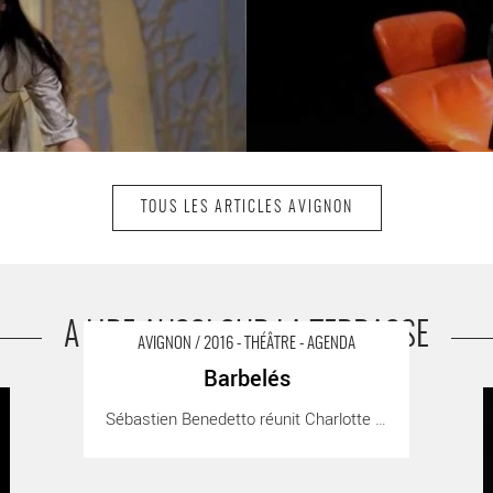
TOUS LES ARTICLES AVIGNON
A LIRE AUSSI SUR LA TERRASSE
AVIGNON / 2016 - THÉÂTRE - AGENDA
Barbelés
Barbelés - Critique sortie Avignon / 2016 Avignon
I
Sébastien Benedetto réunit Charlotte Adrien, [...]
Avignon Off. Théâtre des Carmes
O