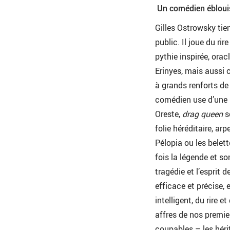
Un comédien éblouiss
Gilles Ostrowsky tien
public. Il joue du r
pythie inspirée, ora
Erinyes, mais aussi c
à grands renforts de
comédien use d’une 
Oreste,
drag queen
s
folie héréditaire, 
Pélopia ou les belet
fois la légende et so
tragédie et l’esprit
efficace et précise,
intelligent, du rire 
affres de nos premi
coupables – les héri