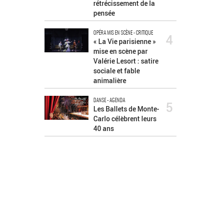
rétrécissement de la
pensée
OPÉRA MIS EN SCÈNE - CRITIQUE
4
« La Vie parisienne »
mise en scène par
Valérie Lesort : satire
sociale et fable
animalière
DANSE - AGENDA
5
Les Ballets de Monte-
Carlo célèbrent leurs
40 ans