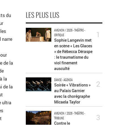
cts du
LES PLUS LUS
ur
les
AVIGNON / 2026 - THÉÂTRE -
1
CRITIQUE
l narre
Sophie Langevin met
en scène « Les Glaces
» de Rébecca Déraspe
pour
: le traumatisme du
e de la
viol finement
ausculté
de
à la
DANSE - AGENDA
2
Soirée « Vibrations »
i de la
au Palais Garnier
st
avec la chorégraphe
Micaela Taylor
 ultra
es
AVIGNON / 2026 - THÉÂTRE -
3
t
TRIBUNE
Contre le