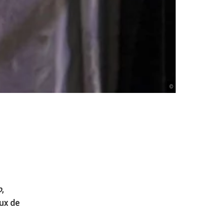
©
o
,
eux de