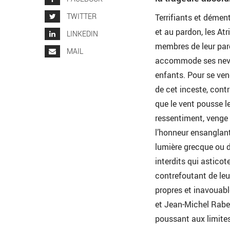
TWITTER
Terrifiants et démen
et au pardon, les Atr
LINKEDIN
membres de leur paren
MAIL
accommode ses neveu
enfants. Pour se veng
de cet inceste, cont
que le vent pousse le
ressentiment, venge
l’honneur ensanglant
lumière grecque ou d
interdits qui asticot
contrefoutant de leu
propres et inavouable
et Jean-Michel Rabe
poussant aux limite