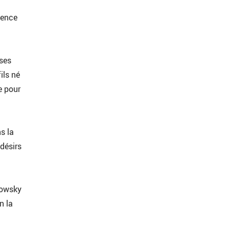
mence
ses
ils né
e pour
s la
désirs
trowsky
n la