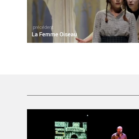
précédent
La Femme Oiseau
J’habitais une petite maison sans grâce, j’aimais le
boudin - Critique sortie Avignon / 2016 Avignon Avignon
Off. Théâtre des Doms