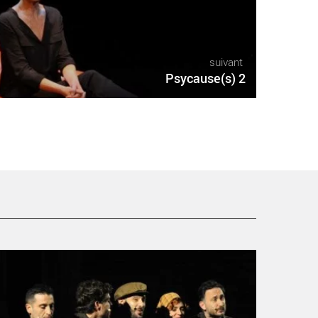
suivant
Psycause(s) 2
vo Livi - Critique sortie Avignon / 2016 Avignon Avignon
ff. Théâtre des Carmes