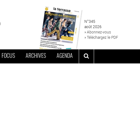
N°345
août 2026
» Abonnez-vous
» Téléchargez le PDF
FOCUS
ARCHIVES
AGENDA