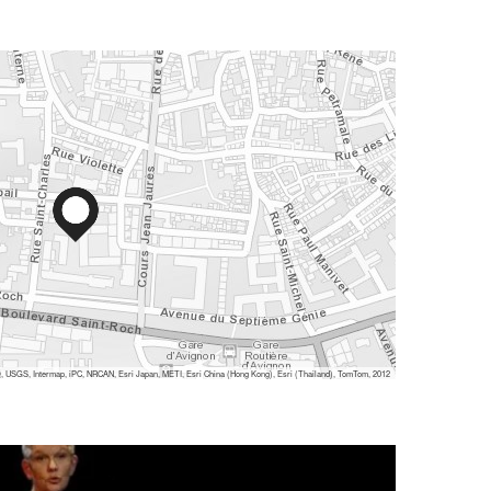
 USGS, Intermap, iPC, NRCAN, Esri Japan, METI, Esri China (Hong Kong), Esri (Thailand), TomTom, 2012