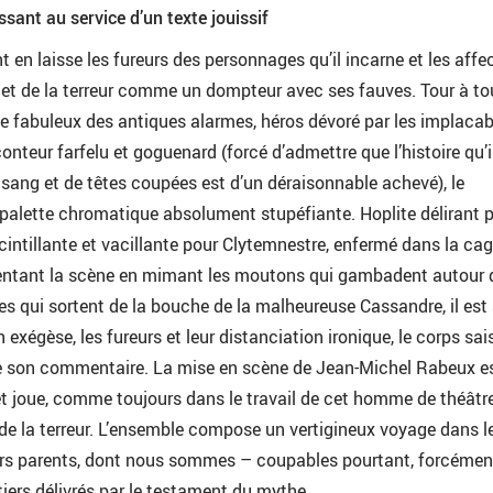
ant au service d’un texte jouissif
t en laisse les fureurs des personnages qu’il incarne et les affe
ire et de la terreur comme un dompteur avec ses fauves. Tour à to
cle fabuleux des antiques alarmes, héros dévoré par les implacab
onteur farfelu et goguenard (forcé d’admettre que l’histoire qu’i
 sang et de têtes coupées est d’un déraisonnable achevé), le
palette chromatique absolument stupéfiante. Hoplite délirant 
cintillante et vacillante pour Clytemnestre, enfermé dans la cag
arpentant la scène en mimant les moutons qui gambadent autour 
tes qui sortent de la bouche de la malheureuse Cassandre, il est 
n exégèse, les fureurs et leur distanciation ironique, le corps sais
 de son commentaire. La mise en scène de Jean-Michel Rabeux e
 et joue, comme toujours dans le travail de cet homme de théâtre
et de la terreur. L’ensemble compose un vertigineux voyage dans l
ers parents, dont nous sommes – coupables pourtant, forcémen
tiers délivrés par le testament du mythe.