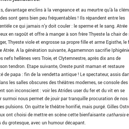
ts, davantage enclins à la vengeance et au meurtre qu’à la clé
ides sont gens bien peu fréquentables ! Ils répandent entre les
tèle ce qui jamais n’y doit couler : le sperme et le sang. Atrée
x en ragoût et offre à manger à son frère Thyeste la chair de 
er, Thyeste viole et engrosse sa propre fille et arme Egisthe, le f
re Atrée. A la génération suivante, Agamemnon sacrifie Iphigéni
s nefs hellènes vers Troie, et Clytemnestre, après dix ans de
 son tendron. Etape suivante, Oreste punit maman et restaure
é de papa : fin de la vendetta antique ! Le spectateur, assis dan
ans les salles obscures des théâtres modernes, se console des 
ent son inconscient : voir les Atrides user du fer et du vit en se
r surmoi nous permet de jouir par tranquille procuration de nos
s pulsions. On quitte le théâtre horrifié, mais purgé. Gilles Os
ux ont choisi de mettre en scène cette bienfaisante
catharsis
e
s du grotesque, avec un humour décapant.