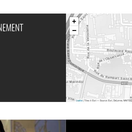
+
ÉNEMENT
−
Leaflet
| Tiles © Esri — Source: Esri, DeLorme, NAVTEQ,