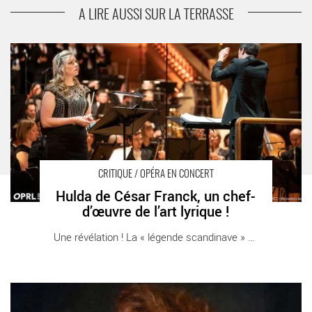
Les dialogues musicaux de Paul Agnew
A LIRE AUSSI SUR LA TERRASSE
Hulda de César Franck, un chef-d’œuvre de l’art lyrique ! -
Critique sortie Opéra Paris Théâtre des Champs Elysées
CRITIQUE / OPÉRA EN CONCERT
Hulda de César Franck, un chef-
d’œuvre de l’art lyrique !
Une révélation ! La « légende scandinave » à [...]
Les clairs-obscurs de Patricia Petibon - Critique sortie Classique
/ Opéra Paris Grande salle Pierre Boulez – Philharmonie