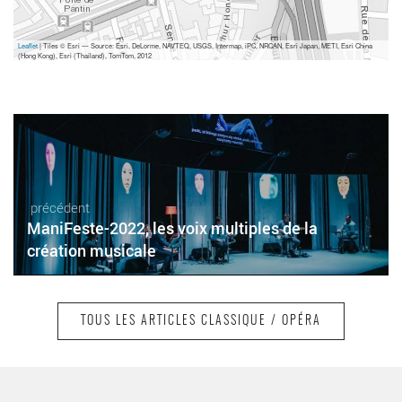
Leaflet
| Tiles © Esri — Source: Esri, DeLorme, NAVTEQ, USGS, Intermap, iPC, NRCAN, Esri Japan, METI, Esri China
(Hong Kong), Esri (Thailand), TomTom, 2012
précédent
ManiFeste-2022, les voix multiples de la
création musicale
TOUS LES ARTICLES CLASSIQUE / OPÉRA
suivant