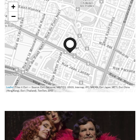
+
−
Leaflet
| Tiles © Esri — Source: Esri, DeLorme, NAVTEQ, USGS, Intermap, iPC, NRCAN, Esri Japan, METI, Esri China
(Hong Kong), Esri (Thailand), TomTom, 2012