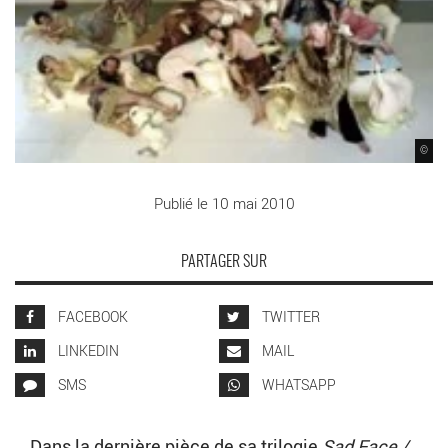
©
Publié le 10 mai 2010
PARTAGER SUR
FACEBOOK
TWITTER
LINKEDIN
MAIL
SMS
WHATSAPP
Dans la dernière pièce de sa trilogie
Sad Face /