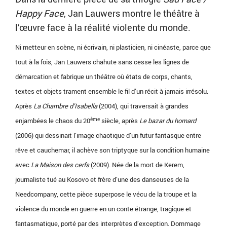
Happy Face
, Jan Lauwers montre le théâtre à
l’œuvre face à la réalité violente du monde.
Ni metteur en scène, ni écrivain, ni plasticien, ni cinéaste, parce que
tout à la fois, Jan Lauwers chahute sans cesse les lignes de
démarcation et fabrique un théâtre où états de corps, chants,
textes et objets trament ensemble le fil d’un récit à jamais irrésolu.
Après
La Chambre d’Isabella
(2004), qui traversait à grandes
ème
enjambées le chaos du 20
siècle, après
Le bazar du homard
(2006) qui dessinait l’image chaotique d’un futur fantasque entre
rêve et cauchemar, il achève son triptyque sur la condition humaine
avec
La Maison des cerfs
(2009). Née de la mort de Kerem,
journaliste tué au Kosovo et frère d’une des danseuses de la
Needcompany, cette pièce superpose le vécu de la troupe et la
violence du monde en guerre en un conte étrange, tragique et
fantasmatique, porté par des interprètes d’exception. Dommage