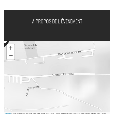
A PROPOS DE L'ÉVÉNEMENT
+
−
Leaflet
| Tiles © Esri — Source: Esri, DeLorme, NAVTEQ, USGS, Intermap, iPC, NRCAN, Esri Japan, METI, Esri China