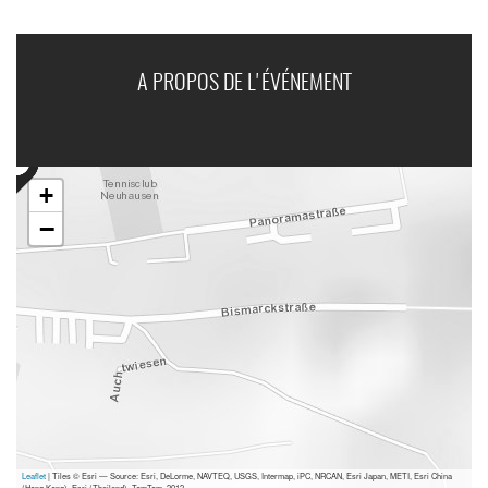
A PROPOS DE L'ÉVÉNEMENT
+
−
Leaflet
| Tiles © Esri — Source: Esri, DeLorme, NAVTEQ, USGS, Intermap, iPC, NRCAN, Esri Japan, METI, Esri China
(Hong Kong), Esri (Thailand), TomTom, 2012