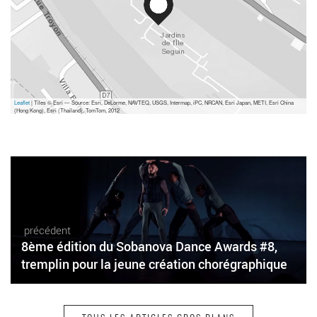
Leaflet
| Tiles © Esri — Source: Esri, DeLorme, NAVTEQ, USGS, Intermap, iPC, NRCAN, Esri Japan, METI, Esri China
(Hong Kong), Esri (Thailand), TomTom, 2012
précédent
8ème édition du Sobanova Dance Awards #8,
tremplin pour la jeune création chorégraphique