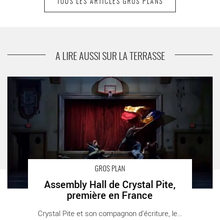
TOUS LES ARTICLES GROS PLANS
suivant
Le Festival « L’impruDanse #8 » prend une
nouvelle envergure
A LIRE AUSSI SUR LA TERRASSE
Assembly Hall de Crystal Pite, première en France - Critique
sortie Danse Pontoise Points communs - Théâtre des Louvrais
GROS PLAN
Assembly Hall de Crystal Pite,
première en France
Crystal Pite et son compagnon d’écriture, le [...]