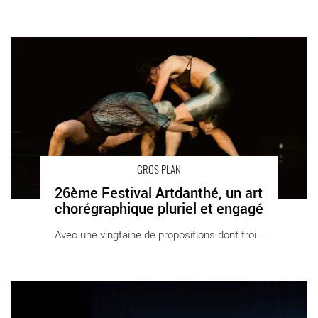
26ème Festival Artdanthé, un art chorégraphique pluriel et
engagé - Critique sortie Danse Vanves Théâtre de Vanves
GROS PLAN
26ème Festival Artdanthé, un art
chorégraphique pluriel et engagé
Avec une vingtaine de propositions dont trois [...]
8ème édition du Sobanova Dance Awards #8, tremplin pour la
jeune création chorégraphique - Critique sortie Danse Paris
MPAA Saint Germain