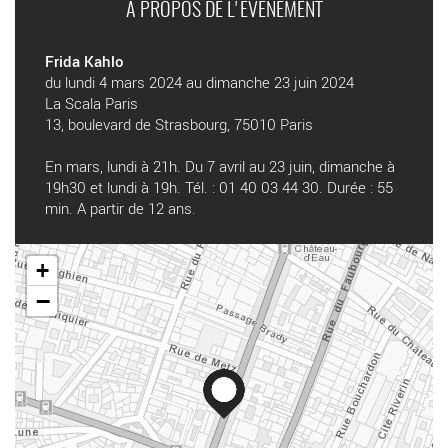
A PROPOS DE L'ÉVÉNEMENT
Frida Kahlo
du lundi 4 mars 2024 au dimanche 23 juin 2024
La Scala Paris
13, boulevard de Strasbourg, 75010 Paris
En mars, lundi à 21h. Du 7 avril au 23 juin, dimanche à
19h30 et lundi à 19h. Tél. : 01 40 03 44 30. Durée : 55
min. A partir de 12 ans.
+
−