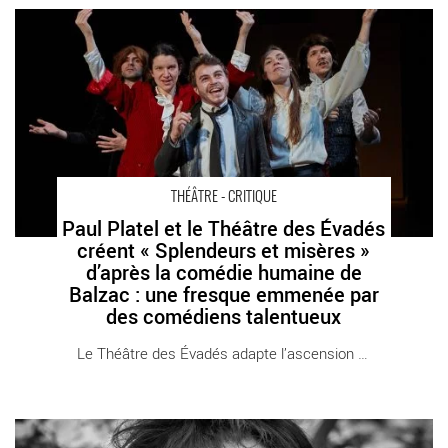
Paul Platel et le Théâtre des Évadés créent « Splendeurs et
misères » d’après la comédie humaine de Balzac : une fresque
emmenée par des comédiens talentueux - Critique sortie
Théâtre Paris Théâtre de l’Epée de Bois
THÉÂTRE - CRITIQUE
Paul Platel et le Théâtre des Évadés
créent « Splendeurs et misères »
d’après la comédie humaine de
Balzac : une fresque emmenée par
des comédiens talentueux
Le Théâtre des Évadés adapte l’ascension et [...]
Isabelle Lafon revient à La Colline avec « Cavalières » : une