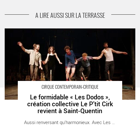
Sur les traces du monde agricole avec « La Terre
» d’après Emile Zola revisité par Anne Barbot
A LIRE AUSSI SUR LA TERRASSE
Le formidable « Les Dodos », création collective Le P’tit Cirk
revient à Saint-Quentin - Critique sortie Théâtre Saint-Quentin-
en-Yvelines Ile de Loisirs de Saint Quentin
CIRQUE CONTEMPORAIN-CRITIQUE
Le formidable « Les Dodos »,
création collective Le P’tit Cirk
revient à Saint-Quentin
Aussi renversant qu'harmonieux. Avec Les [...]