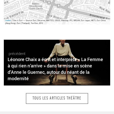
Leaflet
| Tiles © Esri — Source: Esri, DeLorme, NAVTEQ, USGS, Intermap, iPC, NRCAN, Esri Japan, METI, Esri China
(Hong Kong), Esri (Thailand), TomTom, 2012
précédent
Léonore Chaix a écrit et interprète « La Femme
à qui rien n’arrive » dans la mise en scène
d’Anne le Guernec, autour du néant de la
modernité
TOUS LES ARTICLES THÉÂTRE
suivant