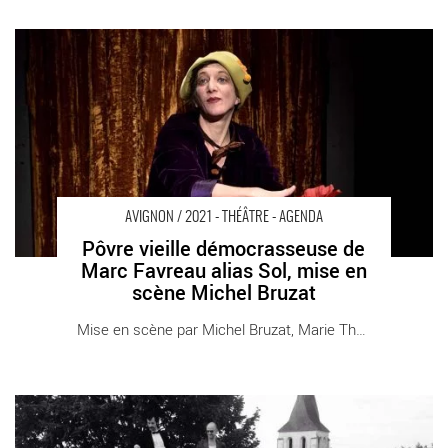
Pôvre vieille démocrasseuse de Marc Favreau alias Sol, mise en
scène Michel Bruzat - Critique sortie Avignon / 2021 Avignon
Avignon Off. Théâtre des Carmes-André Benedetto
AVIGNON / 2021 - THÉÂTRE - AGENDA
Pôvre vieille démocrasseuse de
Marc Favreau alias Sol, mise en
scène Michel Bruzat
Mise en scène par Michel Bruzat, Marie Thomas [...]
Le Ciel, la nuit et la fête, entretien avec Emilien Diard-Detoeuf -
Critique sortie Avignon / 2021 Avignon