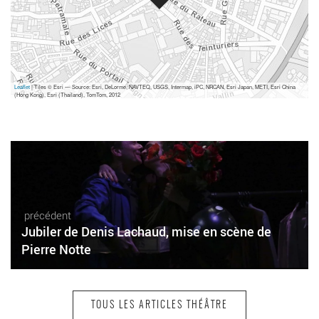
Leaflet
| Tiles © Esri — Source: Esri, DeLorme, NAVTEQ, USGS, Intermap, iPC, NRCAN, Esri Japan, METI, Esri China
(Hong Kong), Esri (Thailand), TomTom, 2012
précédent
Jubiler de Denis Lachaud, mise en scène de
Pierre Notte
TOUS LES ARTICLES THÉÂTRE