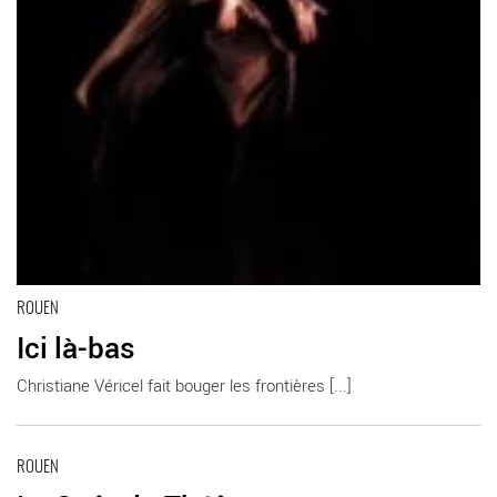
ROUEN
Ici là-bas
Christiane Véricel fait bouger les frontières [...]
En savoir plus
ROUEN