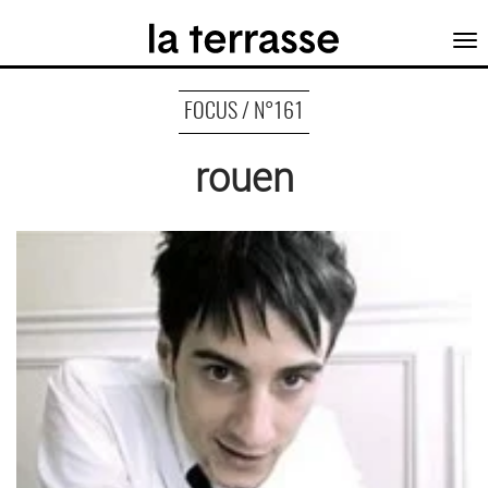
Tog
nav
FOCUS / N°161
rouen