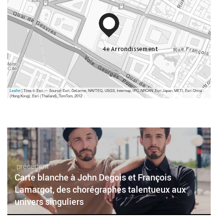
Leaflet
| Tiles © Esri — Source: Esri, DeLorme, NAVTEQ, USGS, Intermap, iPC, NRCAN, Esri Japan, METI, Esri China
(Hong Kong), Esri (Thailand), TomTom, 2012
précédent
Carte blanche à John Degois et François
Lamargot, des chorégraphes talentueux aux
univers singuliers