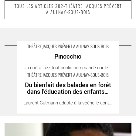
TOUS LES ARTICLES 202-THÉÂTRE JACQUES PRÉVERT
À AULNAY-SOUS-BOIS
suivant
Festival Prémices
A LIRE AUSSI SUR LA TERRASSE
THÉÂTRE JACQUES PRÉVERT À AULNAY-SOUS-BOIS
Pinocchio
Pinocchio - Critique sortie Théâtre
Un opéra jazz tout public commandé par le [...]
THÉÂTRE JACQUES PRÉVERT À AULNAY-SOUS-BOIS
Du bienfait des balades en forêt
Du bienfait des balades en forêt dans l’éducation des enfants… -
dans l’éducation des enfants…
Critique sortie Théâtre Aulnay-Sous-Bois THEATRE JACQUES
Laurent Gutmann adapte à la scène le conte du [...]
PREVERT
Entre l’Afrique et l’Europe - Critique sortie Théâtre Aulnay-Sous-
Bois THEATRE JACQUES PREVERT