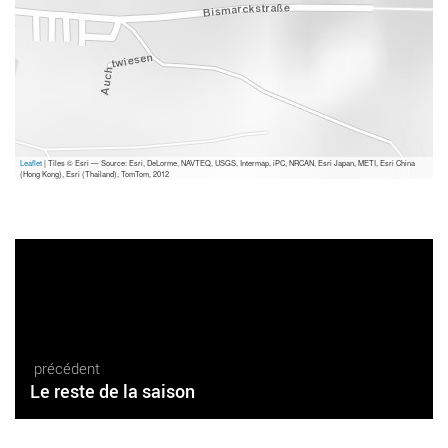
Leaflet
| Tiles © Esri — Source: Esri, DeLorme, NAVTEQ, USGS, Intermap, iPC, NRCAN, Esri Japan, METI, Esri China
(Hong Kong), Esri (Thailand), TomTom, 2012
précédent
Le reste de la saison