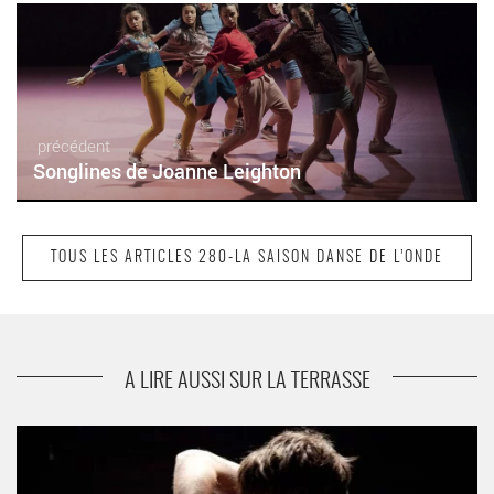
précédent
Songlines de Joanne Leighton
TOUS LES ARTICLES 280-LA SAISON DANSE DE L’ONDE
suivant
The Falling Stardust d’Amala Dianor
A LIRE AUSSI SUR LA TERRASSE
Sweat Baby Sweat de Jan Martens - Critique sortie Danse
Vélizy-Villacoublay L’Onde - Théâtre Centre d’art