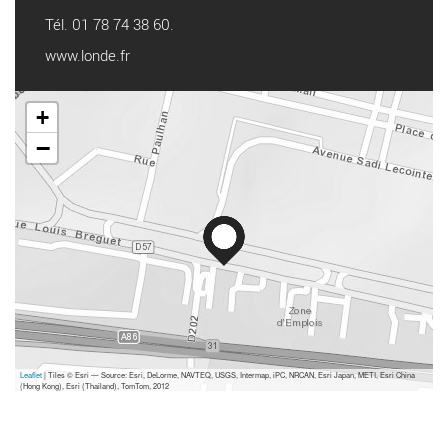
Tél. 01 78 74 38 60.
www.londe.fr
+
−
Leaflet
| Tiles © Esri — Source: Esri, DeLorme, NAVTEQ, USGS, Intermap, iPC, NRCAN, Esri Japan, METI, Esri China
(Hong Kong), Esri (Thailand), TomTom, 2012