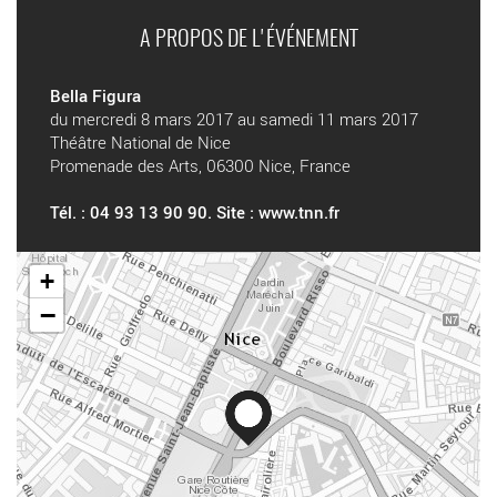
A PROPOS DE L'ÉVÉNEMENT
Bella Figura
du mercredi 8 mars 2017 au samedi 11 mars 2017
Théâtre National de Nice
Promenade des Arts, 06300 Nice, France
Tél. : 04 93 13 90 90. Site :
www.tnn.fr
+
−