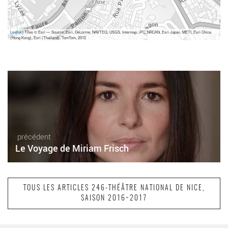
Leaflet
| Tiles © Esri — Source: Esri, DeLorme, NAVTEQ, USGS, Intermap, iPC, NRCAN, Esri Japan, METI, Esri China
(Hong Kong), Esri (Thailand), TomTom, 2012
précédent
Le Voyage de Miriam Frisch
TOUS LES ARTICLES 246-THÉÂTRE NATIONAL DE NICE,
SAISON 2016~2017
suivant