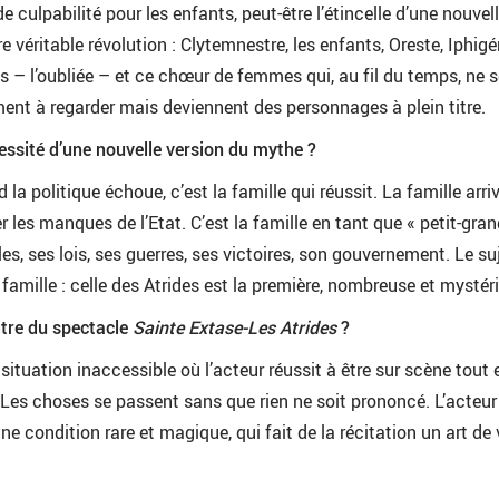
culpabilité pour les enfants, peut-être l’étincelle d’une nouvel
re véritable révolution : Clytemnestre, les enfants, Oreste, Iphigé
s – l’oubliée – et ce chœur de femmes qui, au fil du temps, ne s
ent à regarder mais deviennent des personnages à plein titre.
cessité d’une nouvelle version du mythe ?
 la politique échoue, c’est la famille qui réussit. La famille arri
les manques de l’Etat. C’est la famille en tant que « petit-gran
s, ses lois, ses guerres, ses victoires, son gouvernement. Le su
la famille : celle des Atrides est la première, nombreuse et mystér
titre du spectacle
Sainte Extase-Les Atrides
?
 situation inaccessible où l’acteur réussit à être sur scène tout 
 Les choses se passent sans que rien ne soit prononcé. L’acteur 
une condition rare et magique, qui fait de la récitation un art de v