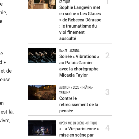
1
le
CRITIQUE
Sophie Langevin met
nie,
en scène « Les Glaces
» de Rébecca Déraspe
e
: le traumatisme du
viol finement
ausculté
DANSE - AGENDA
2
ve
Soirée « Vibrations »
d »
au Palais Garnier
avec la chorégraphe
jet de
Micaela Taylor
ieuse.
AVIGNON / 2026 - THÉÂTRE -
3
TRIBUNE
Contre le
en
rétrécissement de la
pensée
est là,
ivre,
OPÉRA MIS EN SCÈNE - CRITIQUE
4
« La Vie parisienne »
mise en scène par