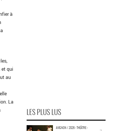
nfier à
n
da
les,
 et qui
ut au
elle
ion. La
s
LES PLUS LUS
AVIGNON / 2026 - THÉÂTRE -