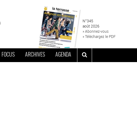
N°345
août 2026
» Abonnez-vous
» Téléchargez le PDF
FOCUS
ARCHIVES
AGENDA