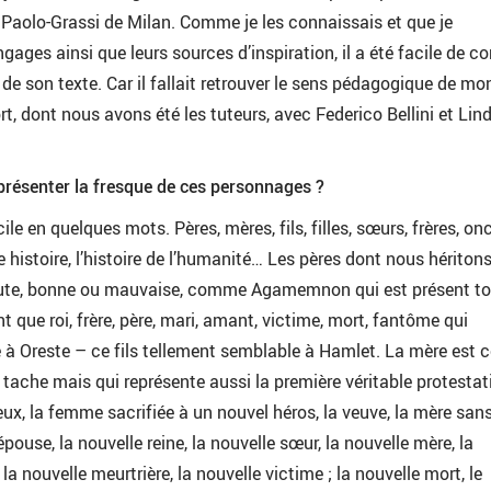
le Paolo-Grassi de Milan. Comme je les connaissais et que je
gages ainsi que leurs sources d’inspiration, il a été facile de co
de son texte. Car il fallait retrouver le sens pédagogique de mo
fort, dont nous avons été les tuteurs, avec Federico Bellini et Lin
présenter la fresque de ces personnages ?
cile en quelques mots. Pères, mères, fils, filles, sœurs, frères, onc
 histoire, l’histoire de l’humanité… Les pères dont nous héritons
oute, bonne ou mauvaise, comme Agamemnon qui est présent to
nt que roi, frère, père, mari, amant, victime, mort, fantôme qui
 Oreste – ce fils tellement semblable à Hamlet. La mère est c
e tache mais qui représente aussi la première véritable protestat
ieux, la femme sacrifiée à un nouvel héros, la veuve, la mère san
épouse, la nouvelle reine, la nouvelle sœur, la nouvelle mère, la
a nouvelle meurtrière, la nouvelle victime ; la nouvelle mort, le