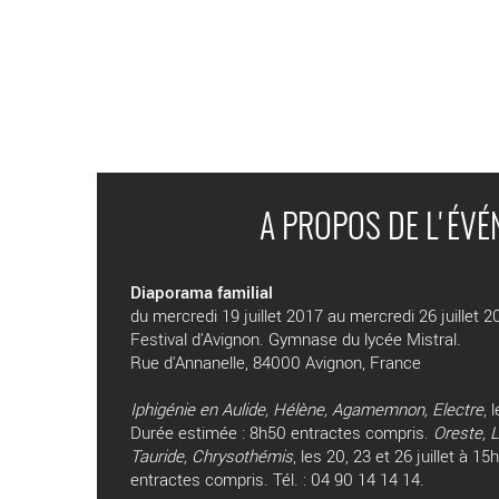
A PROPOS DE L'ÉV
Diaporama familial
du mercredi 19 juillet 2017 au mercredi 26 juillet 2
Festival d'Avignon. Gymnase du lycée Mistral.
Rue d'Annanelle, 84000 Avignon, France
Iphigénie en Aulide, Hélène, Agamemnon, Electre
, 
Durée estimée : 8h50 entractes compris.
Oreste, 
Tauride, Chrysothémis
, les 20, 23 et 26 juillet à 1
entractes compris. Tél. : 04 90 14 14 14.