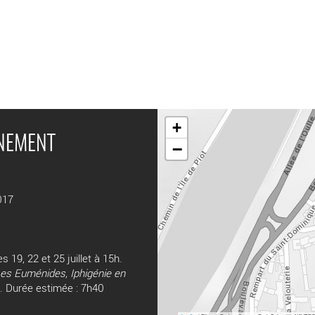
+
ÉNEMENT
−
017
les 19, 22 et 25 juillet à 15h.
Les Euménides, Iphigénie en
5h. Durée estimée : 7h40