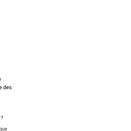
e
te des
 ?
 que