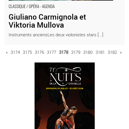
CLASSIQUE / OPÉRA - AGENDA
Giuliano Carmignola et
Viktoria Mullova
Instruments anciensLes deux violonistes stars [...]
«
3174
3175
3176
3177
3178
3179
3180
3181
3182
»