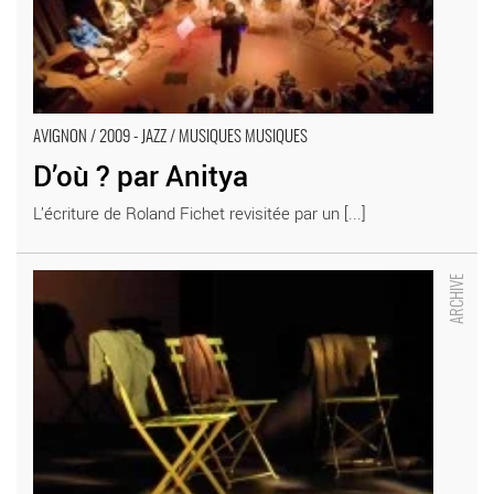
AVIGNON / 2009 - JAZZ / MUSIQUES MUSIQUES
D’où ? par Anitya
L’écriture de Roland Fichet revisitée par un [...]
Fleurs de cimetière (et autres sornettes) - Critique sortie
Avignon / 2009