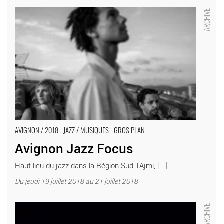
Avignon Jazz Focus - Critique sortie Avignon / 2018 Avignon Off.
AJMI Jazz Club
AVIGNON / 2018 - JAZZ / MUSIQUES - GROS PLAN
Avignon Jazz Focus
Haut lieu du jazz dans la Région Sud, l’Ajmi, [...]
Du jeudi 19 juillet 2018 au 21 juillet 2018
Oh la belle vie ! - Critique sortie Avignon / 2018 Avignon Avignon
Off. Théâtre du Girasole