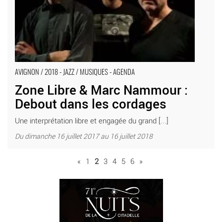
AVIGNON / 2018 - JAZZ / MUSIQUES - AGENDA
Zone Libre & Marc Nammour :
Debout dans les cordages
Une interprétation libre et engagée du grand [...]
Du dimanche 16 juillet 2017 au 16 juillet 2018
«
1
2
3
4
5
6
»