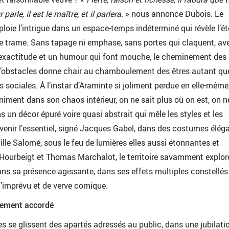
arle, il est le maître, et il parlera
. » nous annonce Dubois. Le
loie l’intrigue dans un espace-temps indéterminé qui révèle l’ét
se trame. Sans tapage ni emphase, sans portes qui claquent, av
e exactitude et un humour qui font mouche, le cheminement des
obstacles donne chair au chamboulement des êtres autant qu
 sociales. À l’instar d’Araminte si joliment perdue en elle-même
niment dans son chaos intérieur, on ne sait plus où on est, on n
 un décor épuré voire quasi abstrait qui mêle les styles et les
venir l’essentiel, signé Jacques Gabel, dans des costumes élég
ille Salomé, sous le feu de lumières elles aussi étonnantes et
Hourbeigt et Thomas Marchalot, le territoire savamment explor
dans sa présence agissante, dans ses effets multiples constellés
 d’imprévu et de verve comique.
tement accordé
s se glissent des apartés adressés au public, dans une jubilati