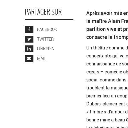
PARTAGER SUR
Après avoir mis e
le maître Alain Fr
partition vive et 
FACEBOOK
consacre le triomp
TWITTER
Un théâtre comme de
LINKEDIN
concertante qui va c
MAIL
connaissance de soi 
cœurs – comédie obli
social comme dans
troublent la musiq
premier lieu un coup
Dubois, pleinement c
« timbré » d’amour d
bonne mine a beau ê
la séduisante, riche