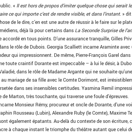
public. «
ll est hors de propos d’imiter quelque chose qui serait le
aire ce qui importe c’est de rendre visible, et dans l’instant.
» dit
ose de le dire, c’en est une autre de réussir à le faire sur le plat
médiens, déjà là pour certains dans
La Seconde Surprise de l’a
accordé en tous points. D’une assurance tranquille, Gilles Priv
ans le rôle de Dubois. Georgia Scalliett incarne Araminte avec
ndeur qui impressionnent. De même, Pierre-François Garel dans l
e toute craintif Dorante est impeccable – à lui le désir, à Dubo
Valadié, dans le rôle de Madame Argante qui ne souhaite qu’un
e au mariage de sa fille avec le Comte Dorimont, est irrésistible
corsetée dans ses insensibles certitudes. Yasmina Remil impres
le de Marton, très touchante, qui traverse une foule d’épreuves.
ncarne Monsieur Rémy, procureur et oncle de Dorante, d’une voi
éraphin Rousseau (Lubin), Alexandre Ruby (le Comte), Maxime Te
) sont également épatants. Au-delà du contexte de son écriture, 
re à chaque instant le triomphe du théâtre autant que celui d