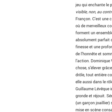
jeu qui enchante le 
visible, non, au contr
Françon. C’est une ch
où de merveilleux co
forment un ensemble 
absolument parfait d
finesse et une profo
de l’honnête et somm
l’action. Dominique 
chose, s’élever grâc
drôle, tout entière 
elle aussi dans le rô
Guillaume Lévêque i
gronde et réjouit. S
(un garçon joaillier
mise en scène consac