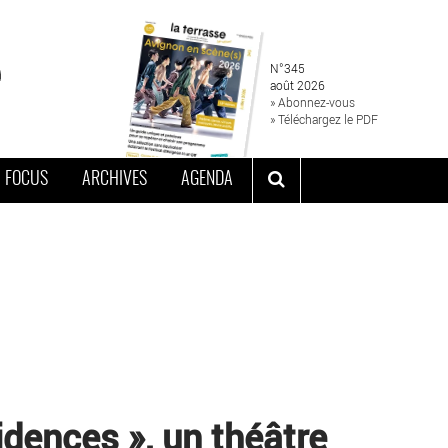
N°345
août 2026
» Abonnez-vous
» Téléchargez le PDF
FOCUS
ARCHIVES
AGENDA
dences », un théâtre