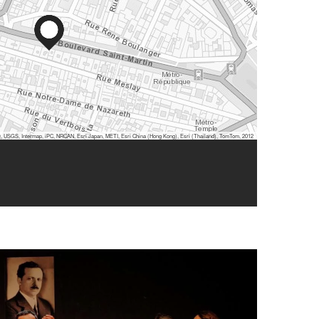
 USGS, Intermap, iPC, NRCAN, Esri Japan, METI, Esri China (Hong Kong), Esri (Thailand), TomTom, 2012