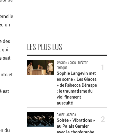
ernelle
ec un
e des
LES PLUS LUS
, qui
e sait
AVIGNON / 2026 - THÉÂTRE -
1
CRITIQUE
Sophie Langevin met
ants et
en scène « Les Glaces
» de Rébecca Déraspe
é est
: le traumatisme du
viol finement
ausculté
DANSE - AGENDA
2
Soirée « Vibrations »
au Palais Garnier
on du
avec la chorégraphe