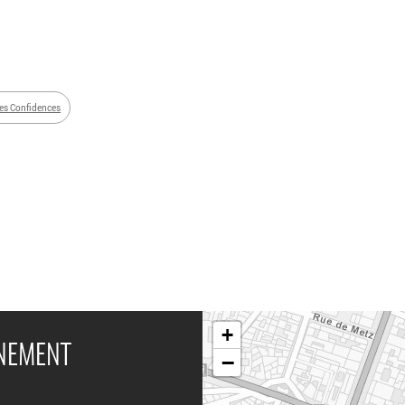
es Confidences
+
ÉNEMENT
−