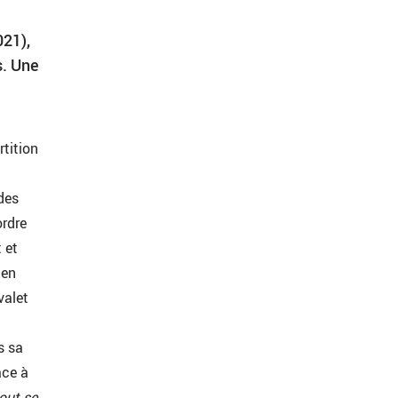
21),
s. Une
tition
des
ordre
 et
 en
valet
t
s sa
ace à
tout se