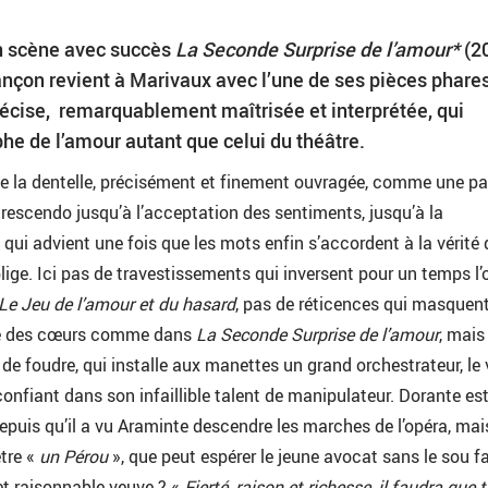
n scène avec succès
La Seconde Surprise de l’amour*
(20
ançon revient à Marivaux avec l’une de ses pièces phare
précise, remarquablement maîtrisée et interprétée, qui
he de l’amour autant que celui du théâtre.
 la dentelle, précisément et finement ouvragée, comme une par
rescendo jusqu’à l’acceptation des sentiments, jusqu’à la
qui advient une fois que les mots enfin s’accordent à la vérité 
ge. Ici pas de travestissements qui inversent pour un temps l’
Le Jeu de l’amour et du hasard
, pas de réticences qui masquent
ue des cœurs comme dans
La Seconde Surprise de l’amour
, mais
 de foudre, qui installe aux manettes un grand orchestrateur, le 
onfiant dans son infaillible talent de manipulateur. Dorante es
epuis qu’il a vu Araminte descendre les marches de l’opéra, mai
tre «
un Pérou
», que peut espérer le jeune avocat sans le sou f
 et raisonnable veuve ? «
Fierté, raison et richesse, il faudra que 