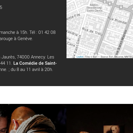
25
manche à 15h. Tél : 01 42 08
Carouge à Genève.
n Jaurès, 74000 Annecy. Les
Leaflet
| Tiles © Esri — Source: Esri, DeLorme, NAVTEQ,
3 44 11.
La Comédie de Saint-
e. ; du 8 au 11 avril à 20h.