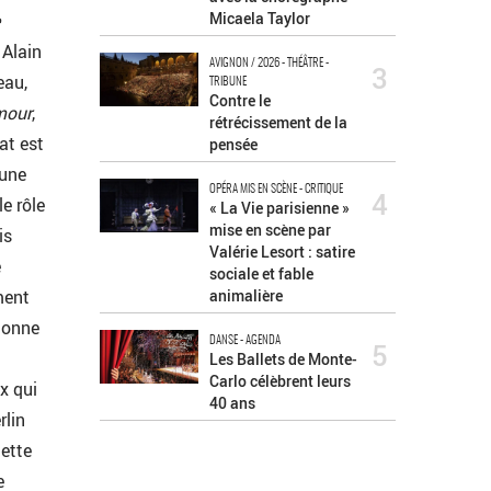
Micaela Taylor
 Alain
AVIGNON / 2026 - THÉÂTRE -
3
eau,
TRIBUNE
Contre le
mour
,
rétrécissement de la
at est
pensée
 une
OPÉRA MIS EN SCÈNE - CRITIQUE
4
e rôle
« La Vie parisienne »
mise en scène par
is
Valérie Lesort : satire
e
sociale et fable
ment
animalière
sionne
DANSE - AGENDA
5
Les Ballets de Monte-
Carlo célèbrent leurs
x qui
40 ans
rlin
cette
e