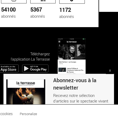
54100
5367
1172
abonnés
abonnés
abonnés
Téléchargez
l'application La Terrasse
x
Abonnez-vous à la
newsletter
Recevez notre sélection
d'articles sur le spectacle vivant
S'INSCRIRE
Réalisation : Clair et Net.
 cookies
Personalize