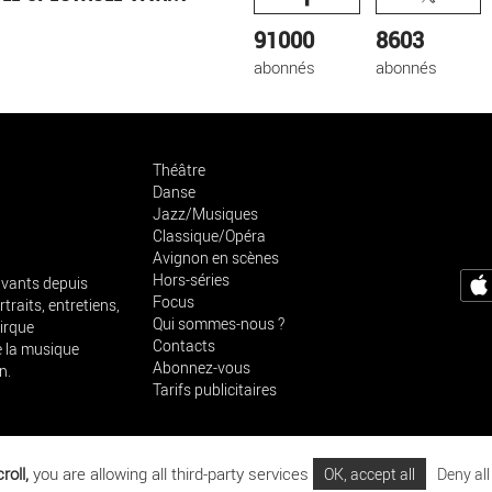
91000
8603
abonnés
abonnés
Théâtre
Danse
Jazz/Musiques
Classique/Opéra
Avignon en scènes
Hors-séries
vivants depuis
Focus
traits, entretiens,
Qui sommes-nous ?
cirque
Contacts
e la musique
Abonnez-vous
n.
Tarifs publicitaires
roll,
you are allowing all third-party services
OK, accept all
Deny all