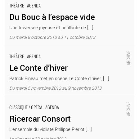
THÉÂTRE - AGENDA
Du Bouc à l’espace vide
Une traversée joyeuse et pétillante de [...]
Du mardi 8 octobre 2013 au 11 octobre 2013
Le Conte d’hiver - Critique sortie Théâtre Combs-la-Ville La
Coupole
THÉÂTRE - AGENDA
Le Conte d’hiver
Patrick Pineau met en scène Le Conte d’hiver, [...]
Du mardi 5 novembre 2013 au 9 novembre 2013
Ricercar Consort - Critique sortie Classique / Opéra Combs-la-
Ville La Coupole
CLASSIQUE / OPÉRA - AGENDA
Ricercar Consort
L’ensemble du violiste Philippe Pierlot [...]
Le dimanche 13 octobre 2013