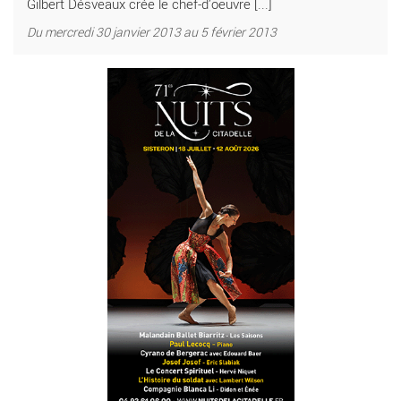
Gilbert Désveaux crée le chef-d’oeuvre [...]
Du mercredi 30 janvier 2013 au 5 février 2013