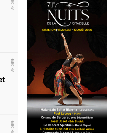
itique
et
 Elizabeth