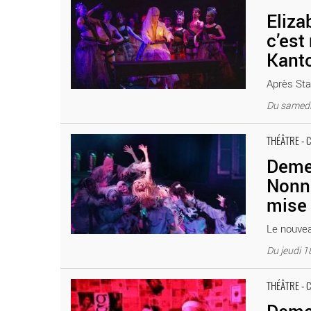
Elizabeth Czerczuk
Eliza
c’est
Kant
Après Sta
Du samedi
Dementia tremens, d’après Le Fou et la Nonne de Stanis
THÉÂTRE - 
sortie Théâtre Paris T.E.C -Théâtre Elizabeth Czerczuk
Demen
Nonne
mise 
Le nouvea
Du jeudi 
Dementia Tremens d’après Stanislaw Witkiewicz, mise en
THÉÂTRE - 
Czerczuk