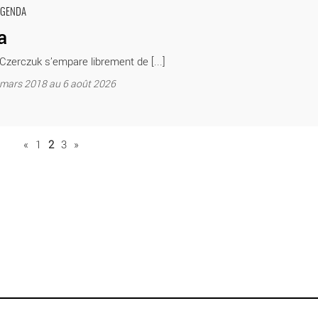
 Czerczuck
AGENDA
a
 Czerczuk s’empare librement de [...]
8 mars 2018 au 6 août 2026
«
1
2
3
»