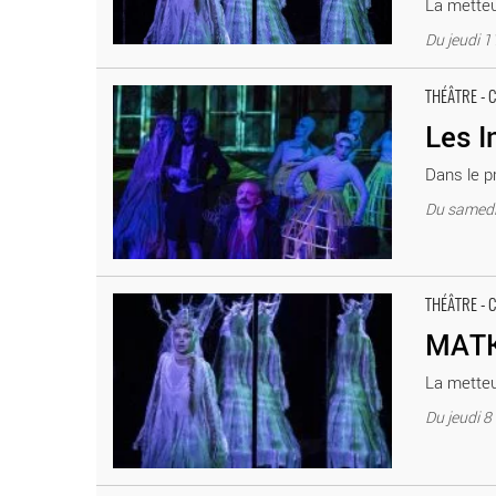
La metteu
Du jeudi 1
Les Inassouvis d’Elizabeth Czerczuk - Critique sortie T
THÉÂTRE - 
Les I
Dans le p
Du samedi 
MATKA - Critique sortie Théâtre Paris Théâtre Elizabet
THÉÂTRE - 
MAT
La metteu
Du jeudi 8