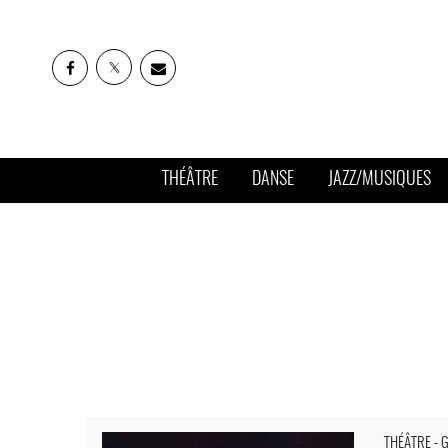
THÉÂTRE
DANSE
JAZZ/MUSIQUES
Elizabeth Czerczuk présente « Aujourd’hui, c’est mon an
THÉÂTRE - 