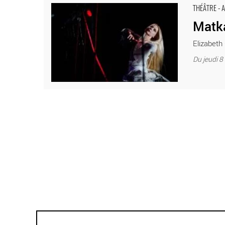
Matka - Critique sortie Théâtre Paris Théâtre Elizabeth
THÉÂTRE - 
Matk
Elizabeth
Du jeudi 