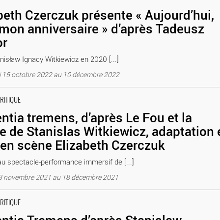
beth Czerczuk présente « Aujourd’hui,
 mon anniversaire » d’après Tadeusz
or
nisław Ignacy Witkiewicz en 2020 [...]
 15 octobre 2022 au 10 décembre 2022
las Witkiewicz, adaptation et mise en scène Elizabeth Czerczuk - Cr
CRITIQUE
tia tremens, d’après Le Fou et la
 de Stanislas Witkiewicz, adaptation 
en scène Elizabeth Czerczuk
u spectacle-performance immersif de [...]
18 novembre 2021 au 18 décembre 2021
 scène d’Elizabeth Czerczuk - Critique sortie Théâtre Paris Théâtre
CRITIQUE