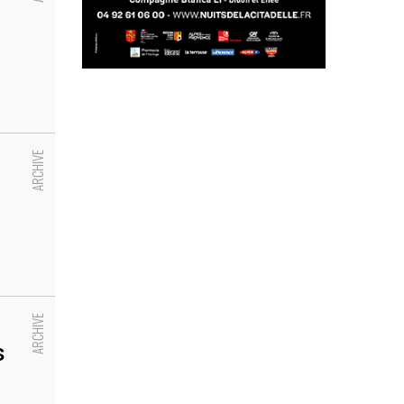
rczuk
h
s