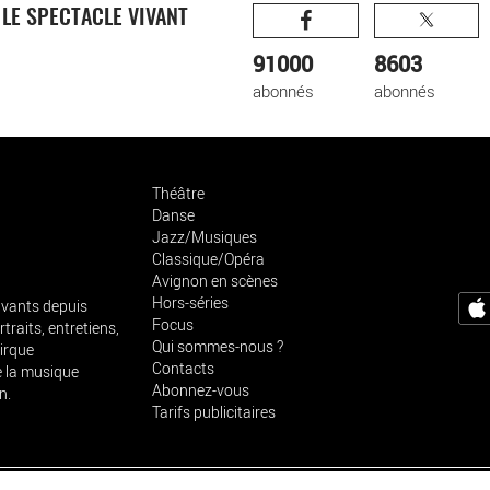
R
LE SPECTACLE VIVANT
91000
8603
abonnés
abonnés
Théâtre
Danse
Jazz/Musiques
Classique/Opéra
Avignon en scènes
Hors-séries
vivants depuis
Focus
traits, entretiens,
Qui sommes-nous ?
cirque
Contacts
e la musique
Abonnez-vous
n.
Tarifs publicitaires