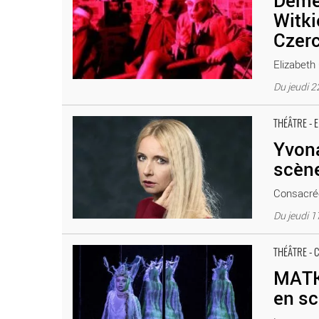
Demen
Witki
Czer
Elizabeth
Du jeudi 
Yvona d’après Witold Gombrowicz mis en scène par Eliza
THÉÂTRE - 
Yvona
scène
Consacrée 
Du jeudi 
MATKA de Stanislaw Ignacy Witkiewicz, mis en scène par
THÉÂTRE - 
Czerszuk
MATKA
en sc