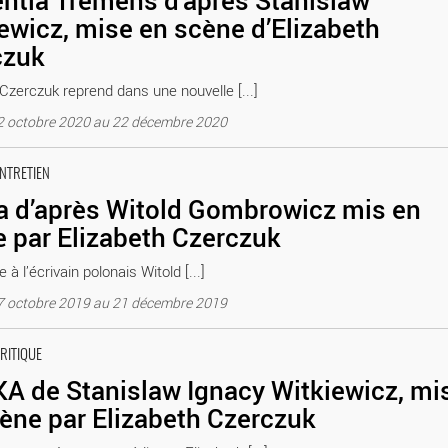
tia Tremens d’après Stanislaw
ewicz, mise en scène d’Elizabeth
czuk
 Czerczuk reprend dans une nouvelle [...]
22 octobre 2020 au 22 décembre 2020
beth Czerczuk - Critique sortie Théâtre Paris Théâtre Elizabeth Cze
ENTRETIEN
 d’après Witold Gombrowicz mis en
 par Elizabeth Czerczuk
à l’écrivain polonais Witold [...]
17 octobre 2019 au 21 décembre 2019
 Elizabeth Czerczuk - Critique sortie Théâtre Paris Théâtre Elizabet
CRITIQUE
 de Stanislaw Ignacy Witkiewicz, mi
ène par Elizabeth Czerczuk