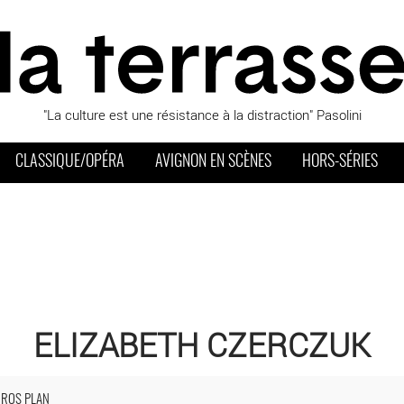
"La culture est une résistance à la distraction" Pasolini
CLASSIQUE/OPÉRA
AVIGNON EN SCÈNES
HORS-SÉRIES
ELIZABETH CZERCZUK
niversaire » d’après Tadeusz Kantor - Critique sortie Théâtre Paris T
GROS PLAN