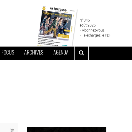
N°345
août 2026
» Abonnez-vous
» Téléchargez le PDF
FOCUS
ARCHIVES
AGENDA
héâtre