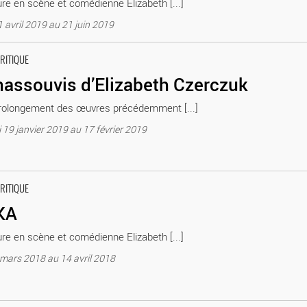
re en scène et comédienne Elizabeth [...]
1 avril 2019 au 21 juin 2019
héâtre Paris Théâtre Elizabeth Czerczuck
CRITIQUE
nassouvis d’Elizabeth Czerczuk
rolongement des œuvres précédemment [...]
19 janvier 2019 au 17 février 2019
h Czerczuk
CRITIQUE
KA
re en scène et comédienne Elizabeth [...]
 mars 2018 au 14 avril 2018