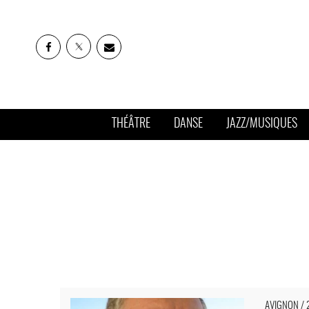
THÉÂTRE
DANSE
JAZZ/MUSIQUES
« Quichotte », Gwenaël Morin part à l’assaut du chef-d’
AVIGNON / 