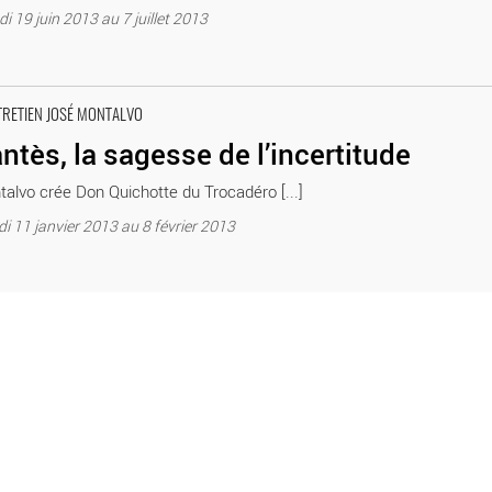
i 19 juin 2013 au 7 juillet 2013
Danse Paris Théâtre national de Chaillot
TRETIEN JOSÉ MONTALVO
ntès, la sagesse de l’incertitude
alvo crée Don Quichotte du Trocadéro [...]
i 11 janvier 2013 au 8 février 2013