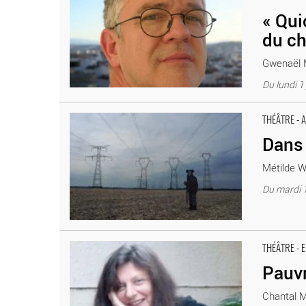
d’Avignon. Jardin de la rue de Mons
« Qui
du ch
Gwenaël M
Du lundi 1 
Dans la peau de Don Quichotte - Critique sortie Théâtr
THÉÂTRE - 
Dans 
Métilde W
Du mardi 1
Pauvre fou ! - Critique sortie Théâtre Paris. Théâtre du S
THÉÂTRE - 
Pauvr
Chantal Mo