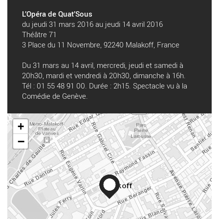
L’Opéra de Quat’Sous
du jeudi 31 mars 2016 au jeudi 14 avril 2016
Théâtre 71
3 Place du 11 Novembre, 92240 Malakoff, France
Du 31 mars au 14 avril, mercredi, jeudi et samedi à
20h30, mardi et vendredi à 20h30, dimanche à 16h.
Tél : 01 55 48 91 00. Durée : 2h15. Spectacle vu à la
Comédie de Genève.
+
−