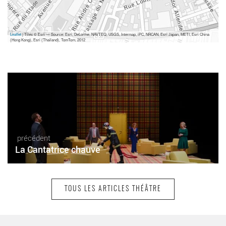
Leaflet
| Tiles © Esri — Source: Esri, DeLorme, NAVTEQ, USGS, Intermap, iPC, NRCAN, Esri Japan, METI, Esri China
(Hong Kong), Esri (Thailand), TomTom, 2012
précédent
La Cantatrice chauve
TOUS LES ARTICLES THÉÂTRE