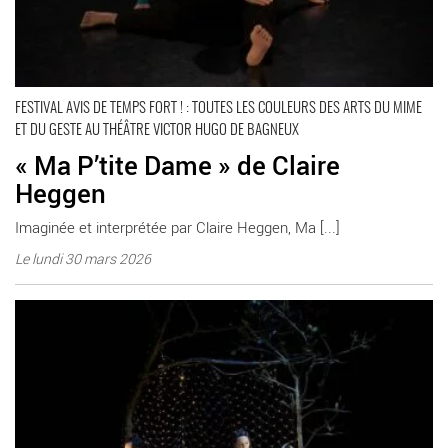
FESTIVAL AVIS DE TEMPS FORT ! : TOUTES LES COULEURS DES ARTS DU MIME
ET DU GESTE AU THÉÂTRE VICTOR HUGO DE BAGNEUX
« Ma P’tite Dame » de Claire
Heggen
Imaginée et interprétée par Claire Heggen, Ma [...]
Le lundi 30 mars 2026
La compagnie belge Still Life présente « Timber » - Critique
sortie Bagneux Théâtre Victor Hugo à Bagneux