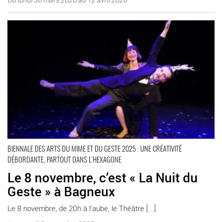
Le 8 novembre, c’est « La Nuit du Geste » à Bagneux - Critique
sortie Bagneux Théâtre Victor Hugo à Bagneux
BIENNALE DES ARTS DU MIME ET DU GESTE 2025 : UNE CRÉATIVITÉ
DÉBORDANTE, PARTOUT DANS L’HEXAGONE
Le 8 novembre, c’est « La Nuit du
Geste » à Bagneux
Le 8 novembre, de 20h à l’aube, le Théâtre [...]