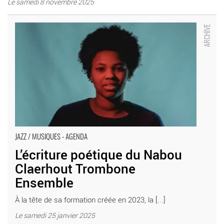
Le samedi 8 novembre 2025
L’écriture poétique du Nabou Claerhout Trombone Ensemble -
Critique sortie Jazz / Musiques Bagneux Théâtre Victor Hugo à
Bagneux
JAZZ / MUSIQUES - AGENDA
L’écriture poétique du Nabou
Claerhout Trombone
Ensemble
À la tête de sa formation créée en 2023, la [...]
Le samedi 25 janvier 2025