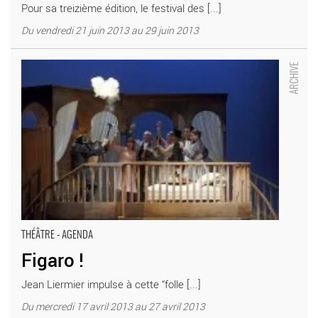
Pour sa treizième édition, le festival des [...]
Du vendredi 21 juin 2013 au 29 juin 2013
Figaro ! - Critique sortie Théâtre _Châtenay-Malabry Théâtre
Firmin Gémier – La Piscine
THÉÂTRE - AGENDA
Figaro !
Jean Liermier impulse à cette “folle [...]
Du mercredi 17 avril 2013 au 27 avril 2013