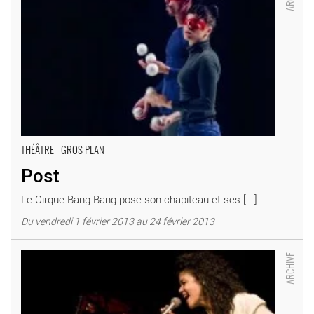
THÉÂTRE - GROS PLAN
Post
Le Cirque Bang Bang pose son chapiteau et ses [...]
Du vendredi 1 février 2013 au 24 février 2013
CATIA WERNECK - Critique sortie Jazz / Musiques _Châtenay-
Malabry Théâtre Firmin Gémier – La Piscine