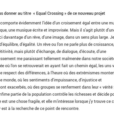
us donner au titre « Equal Crossing » de ce nouveau projet
e comporte évidemment l’idée d’un croisement égal entre une m
que, une musique écrite et improvisée. Mais il s’agit plutôt d’un
ici davantage d’un rêve, d’une image, dans un sens plus large. Je
d’équilibre, d’égalité. Un rêve ou l’on ne parle plus de croissance
titivité, mais plutôt d’échange, de dialogue, d’écoute, d’une
hissement me paraissant tellement malmenée dans notre sociét
ée où l’on se retrouverait en ayant fait un chemin égal, les uns v
e respect des différences, à l’heure où des extrémismes monten
le monde, où les sentiments d’impuissance, d’injustice et
nt exacerbés, où des groupes se renferment dans leur « vérité 
infime partie de la population contrôle les richesses et décide po
est une chose fragile, et elle m’intéresse lorsque j’y trouve ce
 y est à la recherche de ce point de rencontre.