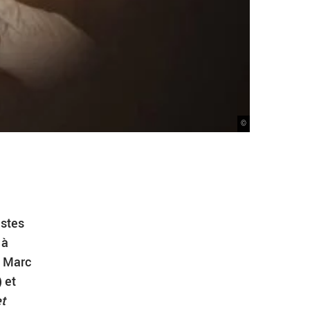
©
istes
 à
t
Marc
s) et
et