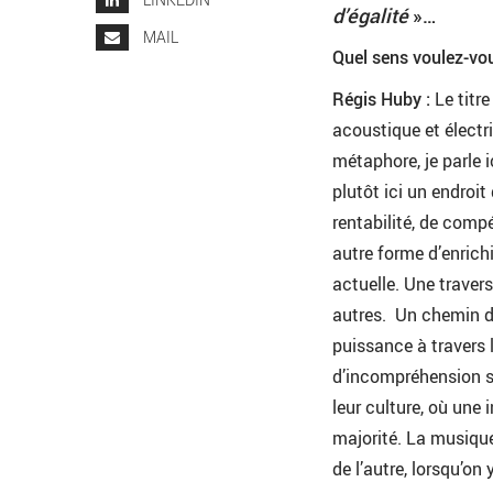
d’égalité
»…
MAIL
Quel sens voulez-vo
Régis Huby :
Le titr
acoustique et électri
métaphore, je parle 
plutôt ici un endroit 
rentabilité, de compé
autre forme d’enric
actuelle. Une travers
autres. Un chemin d
puissance à travers 
d’incompréhension so
leur culture, où une 
majorité. La musique 
de l’autre, lorsqu’on