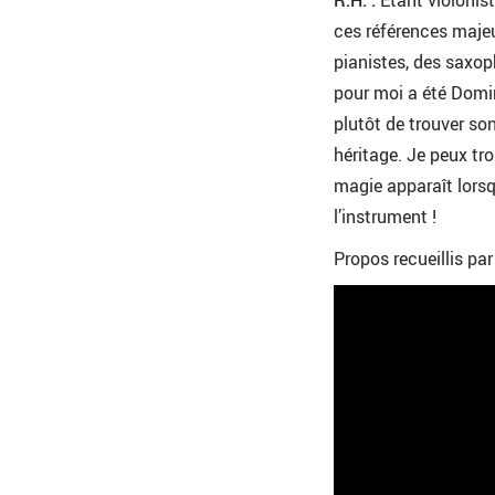
R.H. :
Etant violonist
ces références majeur
pianistes, des saxop
pour moi a été Domin
plutôt de trouver so
héritage. Je peux tr
magie apparaît lorsqu
l’instrument !
Propos recueillis pa