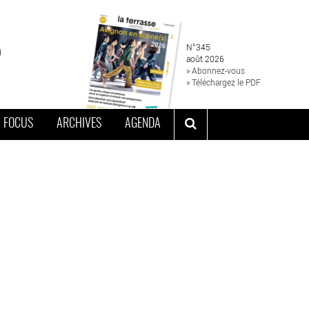
N°345
août 2026
» Abonnez-vous
» Téléchargez le PDF
FOCUS
ARCHIVES
AGENDA