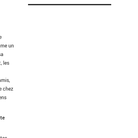
e
omme un
sa
, les
amis,
ve chez
sens
rte