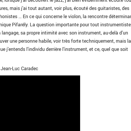
e, lorsque j’ai découvert le jazz, j’ai bien évidemment écouté to
es, mais j’ai tout autant, voir plus, écouté des guitaristes, des
honistes … En ce qui concerne le violon, la rencontre détermina
ique Pifarély. La question importante pour tout instrumentiste
n langage, sa propre intimité avec son instrument, au-delà d’un
ouver une personne habile, voir très forte techniquement, mais la
e j’entends l’individu derrière l’instrument, et ce, quel que soit
r Jean-Luc Caradec