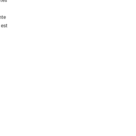
utes
nte
 est