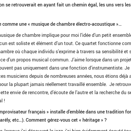
on se retrouverait en ayant fait un chemin égal, les uns vers les
te comme une « musique de chambre électro-acoustique »…
usique de chambre implique pour moi l’idée d’un petit ensembl
cun est soliste et élément d’un tout. Ce quartet fonctionne c
ambre où chaque individu s’exprime à travers sa sensibilité et 
ice d’un propos musical commun. J’aime lorsque dans un projet
rouvent pas uniquement dans une fonction d’instrumentiste. Je
es musiciens depuis de nombreuses années, nous étions déjà 
our la plupart jamais réellement travaillé ensemble. Je retrou
ette envie de rencontre, d’écoute de l’autre et la recherche du 
l !
improvisateur français » installe d’emblée dans une tradition fo
ifarély, etc…). Comment gérez-vous cet « héritage » ?