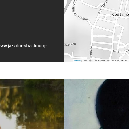
 www.jazzdor-strasbourg-
Leaflet
| Tiles © Esri — Source: Esri, DeLorme, NAVTEQ,