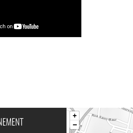
+
ÉNEMENT
−