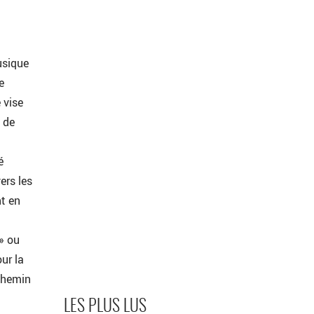
usique
e
 vise
, de
é
ers les
t en
» ou
ur la
 chemin
LES PLUS LUS