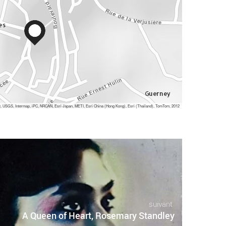
 USGS, Intermap, iPC, NRCAN, Esri Japan, METI, Esri China (Hong Kong), Esri (Thailand), TomTom, 2012
suivant
A Queen of Heart, Rosemary Standley