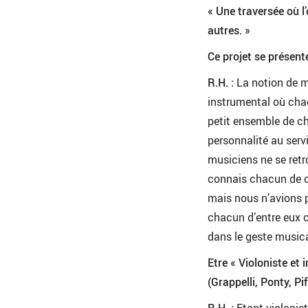
« Une traversée où l’
autres. »
Ce projet se présen
R.H. :
La notion de m
instrumental où cha
petit ensemble de ch
personnalité au serv
musiciens ne se ret
connais chacun de c
mais nous n’avions p
chacun d’entre eux c
dans le geste musica
Etre « Violoniste et 
(Grappelli, Ponty, P