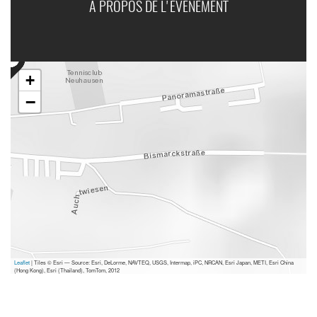
A PROPOS DE L'ÉVÉNEMENT
+
−
Leaflet
| Tiles © Esri — Source: Esri, DeLorme, NAVTEQ, USGS, Intermap, iPC, NRCAN, Esri Japan, METI, Esri China
(Hong Kong), Esri (Thailand), TomTom, 2012