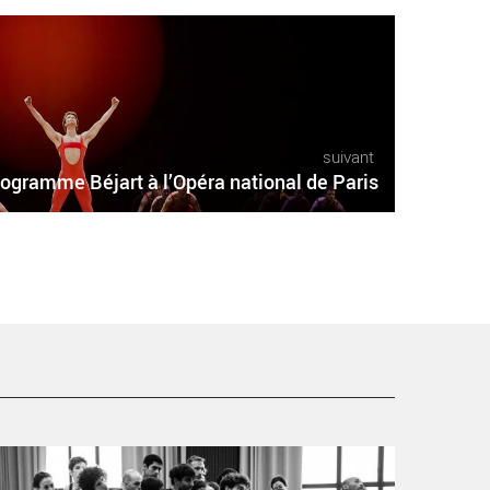
suivant
ogramme Béjart à l’Opéra national de Paris
ulcinella / Firebird, un programme dédié à Stravinsky et
ui fait écho à la modernité des Ballets russes - Critique