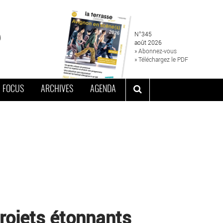
N°345
août 2026
» Abonnez-vous
» Téléchargez le PDF
FOCUS
ARCHIVES
AGENDA
rojets étonnants