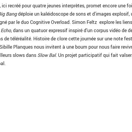
e, ici recréé pour quatre jeunes interprètes, promet encore une fo
Big Bang
déploie un kaléidoscope de sons et d’images explosif, 
né par le duo Cognitive Overload. Simon Feltz explore les liens
s
Echo
, dans un quatuor expressif inspiré d’un corpus vidéo de d
s de téléréalité. Histoire de clore cette journée sur une note fest
ibille Planques nous invitent à une boum pour nous faire revivr
illeurs slows dans
Slow Bal
. Un projet participatif qui fait valser
al.