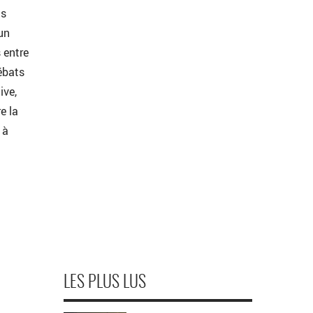
is
un
 entre
ébats
ive,
e la
 à
LES PLUS LUS