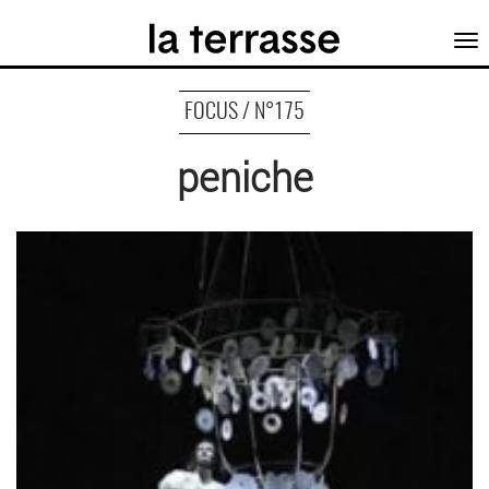
Tog
nav
FOCUS / N°175
peniche