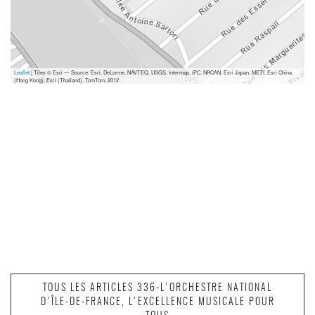
Leaflet
| Tiles © Esri — Source: Esri, DeLorme, NAVTEQ, USGS, Intermap, iPC, NRCAN, Esri Japan, METI, Esri China
(Hong Kong), Esri (Thailand), TomTom, 2012
TOUS LES ARTICLES 336-L'ORCHESTRE NATIONAL
D'ÎLE-DE-FRANCE, L'EXCELLENCE MUSICALE POUR