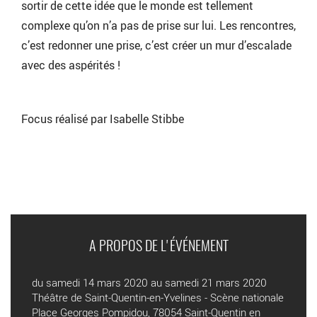
sortir de cette idée que le monde est tellement
complexe qu’on n’a pas de prise sur lui. Les rencontres,
c’est redonner une prise, c’est créer un mur d’escalade
avec des aspérités !
Focus réalisé par Isabelle Stibbe
A PROPOS DE L'ÉVÉNEMENT
du samedi 14 mars 2020 au samedi 21 mars 2020
Théâtre de Saint-Quentin-en-Yvelines - Scène nationale
Place Georges Pompidou, 78054 Saint-Quentin en