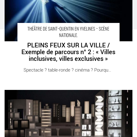
THÉÂTRE DE SAINT~QUENTIN EN YVELINES ~ SCÈNE
NATIONALE.
PLEINS FEUX SUR LA VILLE /
Exemple de parcours n° 2 : « Villes
inclusives, villes exclusives »
Spectacle ? table-ronde ? cinéma ? Pourquoi [...]
PLEINS FEUX SUR LA VILLE / Exemple de parcours n° 1 : « ville
rêvée, ville réelle » - Critique sortie Théâtre Saint-Quentin-en-
Yvelines Théâtre de Saint-Quentin-en-Yvelines - Scène nationale