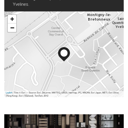
Yvelines.
+
−
Leaflet
| Tiles © Esri — Source: Esri, DeLorme, NAVTEQ, USGS, Intermap, iPC, NRCAN, Esri Japan, METI, Esri China
(Hong Kong), Esri (Thailand), TomTom, 2012