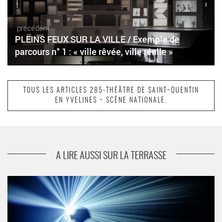
précédent
PLEINS FEUX SUR LA VILLE / Exemple de
parcours n° 1 : « ville rêvée, ville réelle »
TOUS LES ARTICLES 285-THÉÂTRE DE SAINT~QUENTIN
EN YVELINES ~ SCÈNE NATIONALE.
suivant
Et aussi
A LIRE AUSSI SUR LA TERRASSE
PLEINS FEUX SUR LA VILLE / Exemple de parcours n° 2 : «
Villes inclusives, villes exclusives » - Critique sortie Théâtre
Saint-Quentin-en-Yvelines Théâtre de Saint-Quentin-en-Yvelines -
Scène nationale