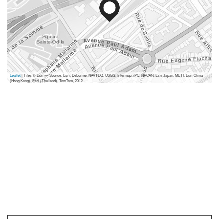
Leaflet
| Tiles © Esri — Source: Esri, DeLorme, NAVTEQ, USGS, Intermap, iPC, NRCAN, Esri Japan, METI, Esri China
(Hong Kong), Esri (Thailand), TomTom, 2012