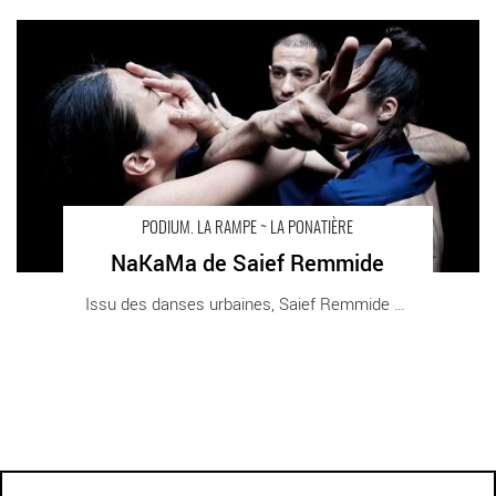
NaKaMa de Saief Remmide - Critique sortie Théâtre Échirolles
PODIUM. La Rampe - La Ponatière
PODIUM. LA RAMPE ~ LA PONATIÈRE
NaKaMa de Saief Remmide
Issu des danses urbaines, Saief Remmide est [...]