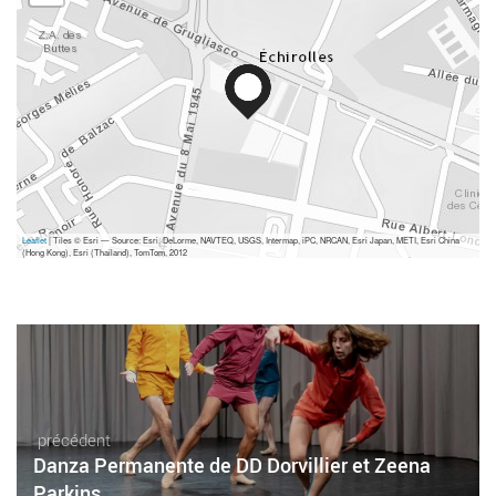
Leaflet
| Tiles © Esri — Source: Esri, DeLorme, NAVTEQ, USGS, Intermap, iPC, NRCAN, Esri Japan, METI, Esri China
(Hong Kong), Esri (Thailand), TomTom, 2012
précédent
Danza Permanente de DD Dorvillier et Zeena
Parkins