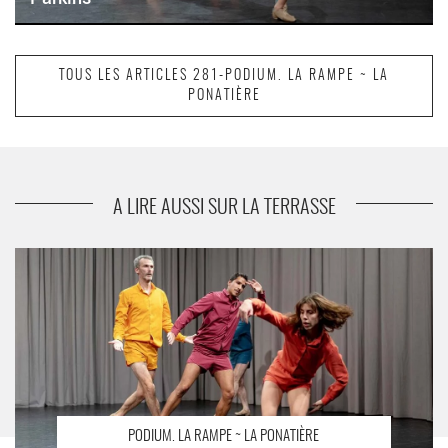
TOUS LES ARTICLES 281-PODIUM. LA RAMPE ~ LA
PONATIÈRE
suivant
Suite de Julie Coutant et Eric Fessenmeyer
A LIRE AUSSI SUR LA TERRASSE
Danza Permanente de DD Dorvillier et Zeena Parkins - Critique
sortie Théâtre Échirolles PODIUM. La Rampe - La Ponatière
PODIUM. LA RAMPE ~ LA PONATIÈRE