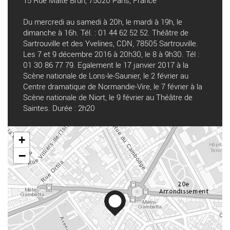
Du mercredi au samedi à 20h, le mardi à 19h, le
dimanche à 16h. Tél. : 01 44 62 52 52. Théâtre de
Sartrouville et des Yvelines, CDN, 78505 Sartrouville.
Les 7 et 9 décembre 2016 à 20h30, le 8 à 9h30. Tél :
01 30 86 77 79. Egalement le 17 janvier 2017 à la
Scène nationale de Lons-le-Saunier, le 2 février au
Centre dramatique de Normandie-Vire, le 7 février à la
Scène nationale de Niort, le 9 février au Théâtre de
Saintes. Durée : 2h20
+
−