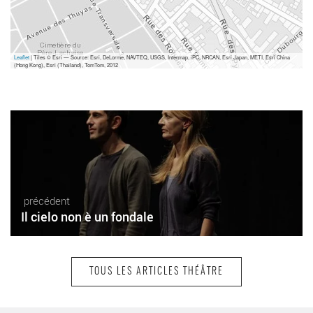
Leaflet
| Tiles © Esri — Source: Esri, DeLorme, NAVTEQ, USGS, Intermap, iPC, NRCAN, Esri Japan, METI, Esri China
(Hong Kong), Esri (Thailand), TomTom, 2012
précédent
Il cielo non è un fondale
TOUS LES ARTICLES THÉÂTRE