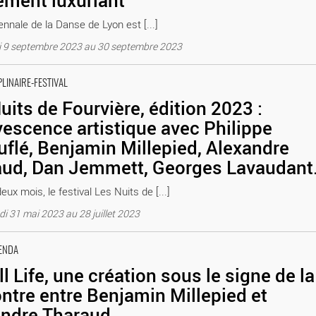
ment luxuriant
nnale de la Danse de Lyon est [...]
 9 septembre 2023 au 30 septembre 2023
tistique avec Philippe Decouflé, Benjamin Millepied, Alexandre Tharau
PLINAIRE-FESTIVAL
 Lyon Théâtre antique de Lyon
uits de Fourvière, édition 2023 :
vescence artistique avec Philippe
flé, Benjamin Millepied, Alexandre
aud, Dan Jemmett, Georges Lavaudan
ux mois, le festival Les Nuits de [...]
i 31 mai 2023 au 28 juillet 2023
 entre Benjamin Millepied et Alexandre Tharaud - Critique sortie Danse
ENDA
ll Life, une création sous le signe de la
ntre entre Benjamin Millepied et
andre Tharaud