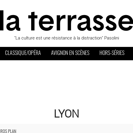
"La culture est une résistance à la distraction" Pasolini
CLASSIQUE/OPÉRA
AVIGNON EN SCÈNES
HORS-SÉRIES
LYON
 - Critique sortie Théâtre Lyon _Théâtre des Célestins
GROS PLAN