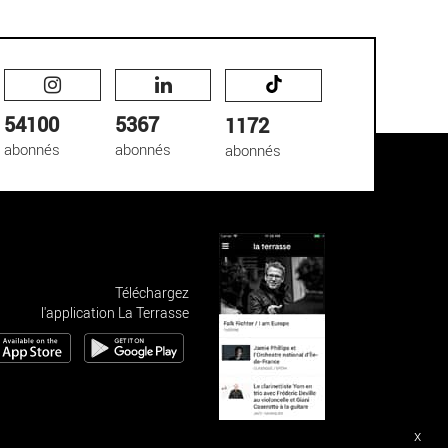
54100
5367
1172
abonnés
abonnés
abonnés
Téléchargez
l'application La Terrasse
x