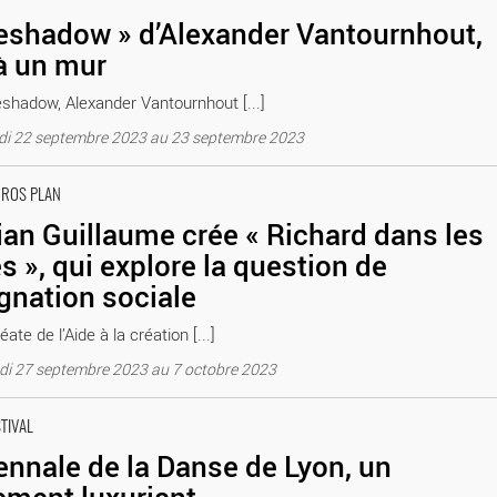
eshadow » d’Alexander Vantournhout,
à un mur
shadow, Alexander Vantournhout [...]
di 22 septembre 2023 au 23 septembre 2023
 explore la question de l’assignation sociale - Critique sortie Théâtre
GROS PLAN
ian Guillaume crée « Richard dans les
es », qui explore la question de
ignation sociale
éate de l’Aide à la création [...]
di 27 septembre 2023 au 7 octobre 2023
 - Critique sortie Danse Lyon Divers lieux
STIVAL
ennale de la Danse de Lyon, un