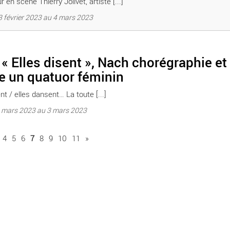
 en scène Thierry Jolivet, artiste [...]
3 février 2023 au 4 mars 2023
uatuor féminin - Critique sortie Danse Lyon Théâtre de la Croix-Rouss
« Elles disent », Nach chorégraphie et
e un quatuor féminin
nt / elles dansent… La toute [...]
2 mars 2023 au 3 mars 2023
4
5
6
7
8
9
10
11
»