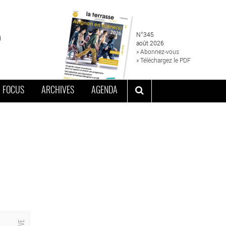
N°345
août 2026
» Abonnez-vous
» Téléchargez le PDF
FOCUS
ARCHIVES
AGENDA