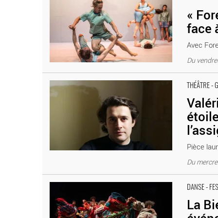
« For
face 
Avec Fore
Du vendre
Valérian Guillaume crée « Richard dans les étoiles », qui
THÉÂTRE - 
Célestins – Théâtre de Lyon
Valér
étoil
l’ass
Pièce laur
Du mercre
La Biennale de la Danse de Lyon, un événement luxuriant
DANSE - FE
La Bi