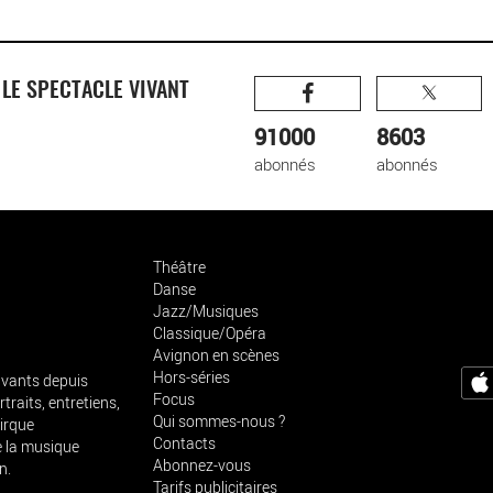
R
LE SPECTACLE VIVANT
91000
8603
abonnés
abonnés
Théâtre
Danse
Jazz/Musiques
Classique/Opéra
Avignon en scènes
Hors-séries
vivants depuis
Focus
traits, entretiens,
Qui sommes-nous ?
cirque
Contacts
e la musique
Abonnez-vous
n.
Tarifs publicitaires