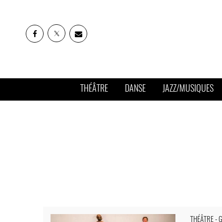
THÉÂTRE
DANSE
JAZZ/MUSIQUES
« Foreshadow » d’Alexander Vantournhout, face à un mur
THÉÂTRE - 