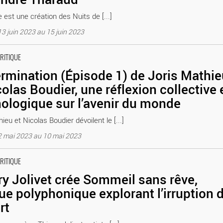
fe est une création des Nuits de [...]
3 juin 2023 au 15 juin 2023
oudier, une réflexion collective et technologique sur l’avenir du mon
CRITIQUE
on
rmination (Épisode 1) de Joris Mathie
colas Boudier, une réflexion collective 
ologique sur l’avenir du monde
ieu et Nicolas Boudier dévoilent le [...]
2 mai 2023 au 10 mai 2023
ique explorant l’irruption de la mort - Critique sortie Théâtre Lyon _
CRITIQUE
ry Jolivet crée Sommeil sans rêve,
ue polyphonique explorant l’irruption 
rt