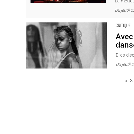
Le metteur
Du jeudi 2
Avec « Elles disent », Nach chorégraphie et danse un q
CRITIQUE
Avec 
dans
Elles dise
Du jeudi 
«
3