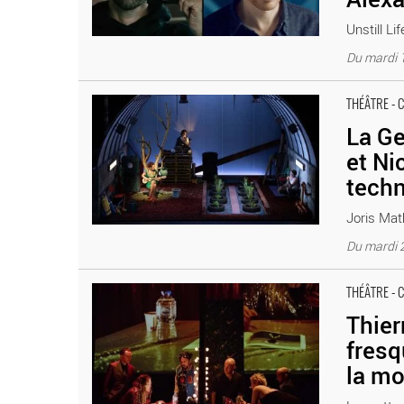
Unstill Li
Du mardi 1
La Germination (Épisode 1) de Joris Mathieu et Nicolas B
THÉÂTRE - 
Critique sortie Théâtre Lyon Théâtre Nouvelle Générati
La Ge
et Ni
techn
Joris Math
Du mardi 
Thierry Jolivet crée Sommeil sans rêve, fresque polyphon
THÉÂTRE - 
des Célestins
Thier
fresq
la mo