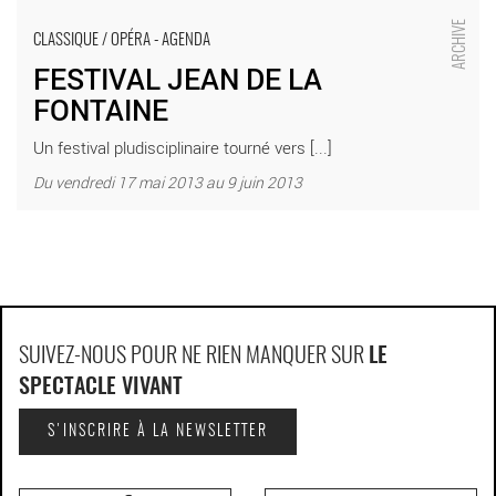
FESTIVAL JEAN DE LA FONTAINE - Critique sortie Classique /
Opéra Château-Thierry Château-Thierry
CLASSIQUE / OPÉRA - AGENDA
FESTIVAL JEAN DE LA
FONTAINE
Un festival pludisciplinaire tourné vers [...]
Du vendredi 17 mai 2013 au 9 juin 2013
SUIVEZ-NOUS POUR NE RIEN MANQUER SUR
LE
SPECTACLE VIVANT
S'INSCRIRE À LA NEWSLETTER