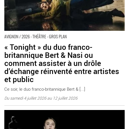
AVIGNON / 2026 - THÉÂTRE - GROS PLAN
« Tonight » du duo franco-
britannique Bert & Nasi ou
comment assister à un drôle
d’échange réinventé entre artistes
et public
Ce soir, le duo franco-britannique Bert & [...]
Du samedi 4 juillet 2026 au 12 juillet 2026
Marcial Di Fonzo Bo choisit avec « Au bon pasteur, peines
mineures (2) » de parler de la maltraitance d’adolescentes
placées dans des établissements de détention pour mineures -
Critique sortie Avignon / 2026 Avignon Avignon Off. La