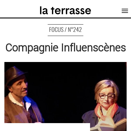
Tog
nav
FOCUS / N°242
Compagnie Influenscènes