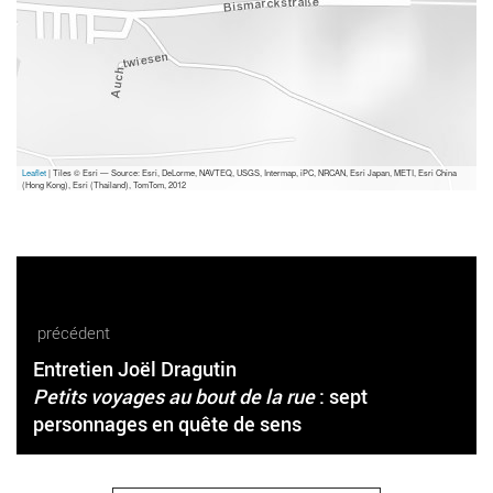
Leaflet
| Tiles © Esri — Source: Esri, DeLorme, NAVTEQ, USGS, Intermap, iPC, NRCAN, Esri Japan, METI, Esri China
(Hong Kong), Esri (Thailand), TomTom, 2012
précédent
Entretien Joël Dragutin
Petits voyages au bout de la rue
: sept
personnages en quête de sens