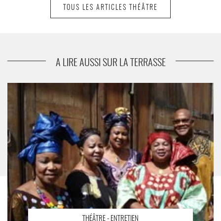
TOUS LES ARTICLES THÉÂTRE
suivant
Entretien Jean-Louis Martinelli
Le théâtre n?a d'autre finalité que de dire
l'indicible
A LIRE AUSSI SUR LA TERRASSE
Entretien Fançois Rancillac
Questionner le monde avec vigilance
- Critique sortie Théâtre
THÉÂTRE - ENTRETIEN