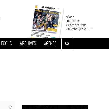
N°345
août 2026
» Abonnez-vous
» Téléchargez le PDF
FOCUS
ARCHIVES
AGENDA