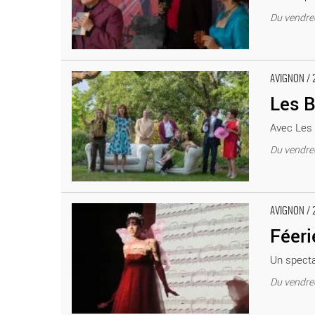
Du vendredi
Les Bons Bourgeois - Critique sortie Avignon / 2018 Av
AVIGNON / 
Les 
Avec Les 
Du vendredi
Féerie lyrique - Critique sortie Avignon / 2018 Avignon 
AVIGNON / 
Féeri
Un spectac
Du vendred