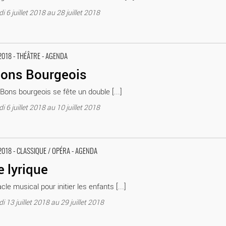
 6 juillet 2018 au 28 juillet 2018
ignon Avignon Off. Théâtre du Verbe fou
2018 - THÉÂTRE - AGENDA
Bons Bourgeois
Bons bourgeois se fête un double [...]
 6 juillet 2018 au 10 juillet 2018
Avignon Off. Théâtre du Verbe fou
2018 - CLASSIQUE / OPÉRA - AGENDA
e lyrique
le musical pour initier les enfants [...]
i 13 juillet 2018 au 29 juillet 2018