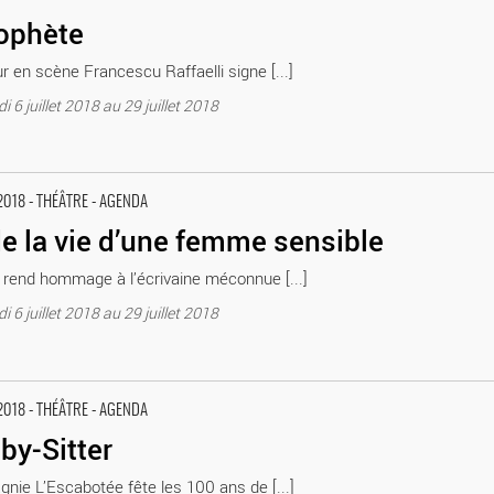
ophète
r en scène Francescu Raffaelli signe [...]
 6 juillet 2018 au 29 juillet 2018
ignon / 2018 Avignon Avignon Off. Théâtre du Verbe fou
2018 - THÉÂTRE - AGENDA
e la vie d’une femme sensible
 rend hommage à l’écrivaine méconnue [...]
 6 juillet 2018 au 29 juillet 2018
 Avignon Off. Théâtre du Verbe fou
2018 - THÉÂTRE - AGENDA
by-Sitter
nie L’Escabotée fête les 100 ans de [...]