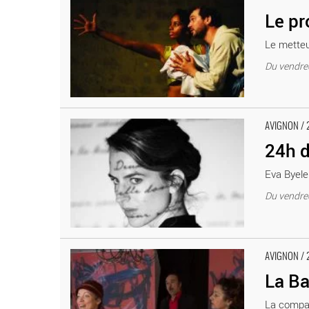
Le pr
Le metteu
Du vendredi
24h de la vie d’une femme sensible - Critique sortie Av
AVIGNON / 
24h d
Eva Byele
Du vendredi
La Baby-Sitter - Critique sortie Avignon / 2018 Avignon
AVIGNON / 
La Ba
La compag