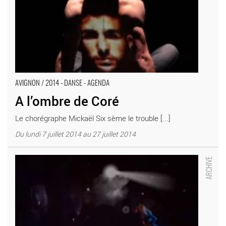
AVIGNON / 2014 - DANSE - AGENDA
A l’ombre de Coré
Le chorégraphe Mickaël Six sème le trouble [...]
Du lundi 7 juillet 2014 au 27 juillet 2014
Shadowrama - Critique sortie Avignon / 2014 Avignon Théâtre
Golovine