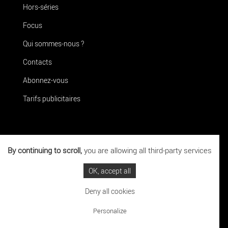
Hors-séries
Focus
Qui sommes-nous ?
Contacts
Abonnez-vous
Tarifs publicitaires
Téléchargez
l'application La Terrasse
By continuing to scroll,
you are allowing all third-party services
OK, accept all
Deny all cookies
La Terrasse ©2021
|
Mentions légales
Personalize
Réalisation : Clair et Net.