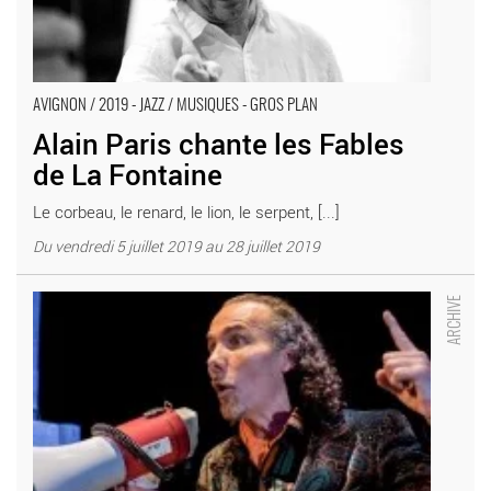
AVIGNON / 2019 - JAZZ / MUSIQUES - GROS PLAN
Alain Paris chante les Fables
de La Fontaine
Le corbeau, le renard, le lion, le serpent, [...]
Du vendredi 5 juillet 2019 au 28 juillet 2019
Dr Flatterzung et les sept péchés capitaux de la musique
contemporaine - Critique sortie Avignon / 2016 Avignon Avignon
Off. Chapeau d'Ébène