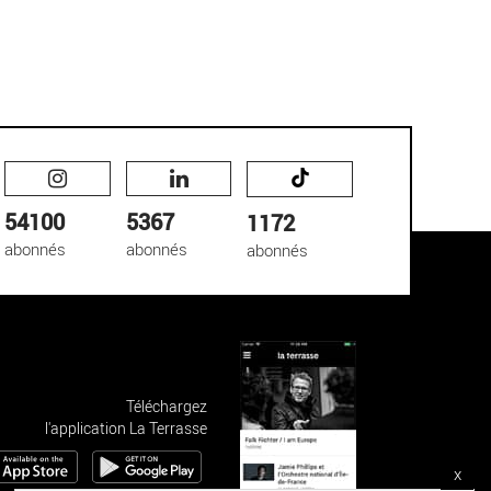
54100
5367
1172
abonnés
abonnés
abonnés
Téléchargez
l'application La Terrasse
x