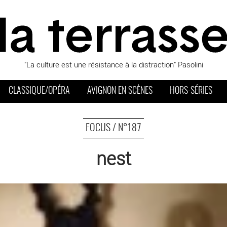
"La culture est une résistance à la distraction" Pasolini
CLASSIQUE/OPÉRA
AVIGNON EN SCÈNES
HORS-SÉRIES
FOCUS / N°187
nest