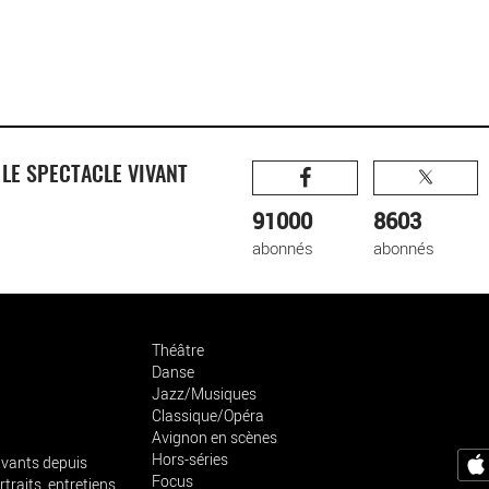
R
LE SPECTACLE VIVANT
91000
8603
abonnés
abonnés
Théâtre
Danse
Jazz/Musiques
Classique/Opéra
Avignon en scènes
Hors-séries
vivants depuis
Focus
traits, entretiens,